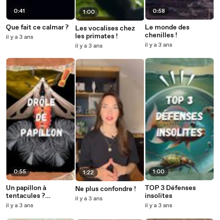
0:41
0:58
1:00
Que fait ce calmar ?
Le monde des
Les vocalises chez
chenilles !
les primates !
il y a 3 ans
il y a 3 ans
il y a 3 ans
0:55
1:00
1:22
Un papillon à
TOP 3 Défenses
Ne plus confondre !
tentacules ?
insolites
il y a 3 ans
Creatonotos gangis
il y a 3 ans
il y a 3 ans