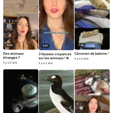
1:02
1:14
1:21
Des animaux
Cérumen de baleine !
3 fausses croyances
étranges ?
sur les animaux ! ❌
il y a 2 ans
il y a 2 ans
il y a 2 ans