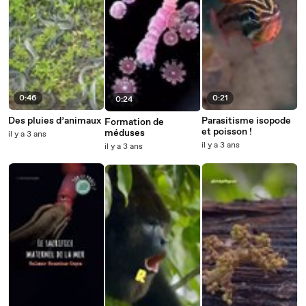
0:46
0:21
0:24
Des pluies d’animaux
Parasitisme isopode
Formation de
et poisson !
méduses
il y a 3 ans
il y a 3 ans
il y a 3 ans