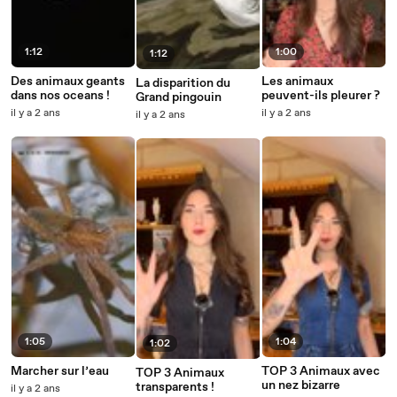
1:12
1:00
1:12
Des animaux geants
Les animaux
La disparition du
dans nos oceans !
peuvent-ils pleurer ?
Grand pingouin
il y a 2 ans
il y a 2 ans
il y a 2 ans
1:05
1:04
1:02
Marcher sur l’eau
TOP 3 Animaux avec
TOP 3 Animaux
un nez bizarre
transparents !
il y a 2 ans