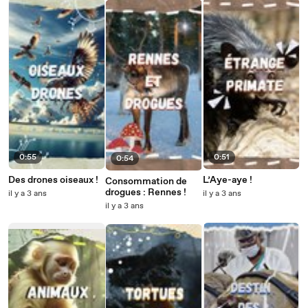
0:55
0:51
0:54
Des drones oiseaux !
L’Aye-aye !
Consommation de
drogues : Rennes !
il y a 3 ans
il y a 3 ans
il y a 3 ans