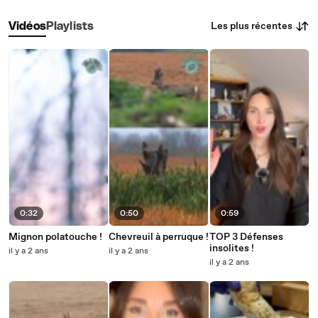
Les plus récentes
Vidéos
Playlists
0:32
0:50
0:59
Mignon polatouche !
Chevreuil à perruque !
TOP 3 Défenses
insolites !
il y a 2 ans
il y a 2 ans
il y a 2 ans