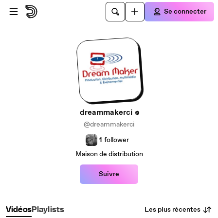
Passer au contenu principal
Se connecter
dreammakerci
@dreammakerci
1
follower
Maison de distribution
Suivre
Les plus récentes
Vidéos
Playlists