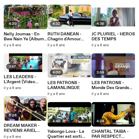
4:20
4:32
4:36
Nelly Joumaa - En
RUTH DANEAN -
JC PLURIEL - HEROS
Bwe Nain Ye (Album
Chagrin d'Amour
DES TEMPS
Destinée)
(Feat Nash)
il y a 8 ans
il y a 8 ans
il y a 8 ans
3:57
4:00
3:59
LES LEADERS -
L'Argent (Video
LES PATRONS -
LES PATRONS -
Officielle )
LAMANLINGUE
Monde Des Grands
il y a 8 ans
(Video Officielle)
il y a 8 ans
il y a 8 ans
6:26
4:40
4:24
DREAM MAKER -
REVIENS ARIEL
Yabongo Lova - Le
CHANTAL TAIBA -
JEFFREY
Quartier est sorti
PAR RESPECT
il y a 8 ans