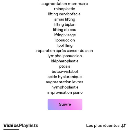
augmentation mammaire
rhinoplastie
lifting cervicofacial
smas lifting
lifting biplan
lifting du cou
lifting visage
liposuccion
lipofilling
réparation après cancer du sein
lympholiposuccion
blépharoplastie
ptosis
botox-vistabel
acide hyaluronique
augmentation lèvres
nymphoplastie
improvisation piano
Suivre
Les plus récentes
Vidéos
Playlists