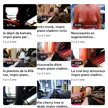
2:58
4:17
4:20
mitz monk, impro
piano vladimir mitz
le dépit de kamala,
Nouveautés en
il y a 2 ans
impro piano par
augmentation
vladimir mitz
mammaire 2024 par
il y a 2 ans
il y a 2 ans
vladimir mitz
3:17
4:03
3:04
ritournelle d'été
impro piano vladimir
le pianiste de la 80è
Le cow boy amoureux
mitz
il y a 3 ans
rue, impro piano
impro piano vladimir
vladimir mitz
mitz 2023
il y a 3 ans
il y a 3 ans
1:55
4:21
4:04
the cherry tree is
dead, impro vladimir