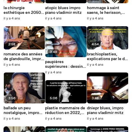
la chirurgie
atopic blues impro
hommage à saint
esthétique en 2050
piano vladimir mitz
saens, le herisson,
vue par le dr Vladimir
impro piano par
il y a 4 ans
il y a 4 ans
il y a 4 ans
Mitz
vladimir mitz
2:58
4:54
3:49
romance des années
brachioplasties,
de glandouille, impro
explications par le dr
paupières
piano vladimir mitz
Vladimir Mitz
il y a 4 ans
il y a 4 ans
supérieures : dessin
allongé selon le
il y a 4 ans
design "ferrari" pour
rajeunir
3:56
5:06
3:48
ballade un peu
plastie mammaire de
dniepr blues, impro
nostalgique, impro
réduction en 2022,
piano vladimir mitz
piano vladimir mitz
explications dr
il y a 4 ans
il y a 4 ans
il y a 4 ans
V.MITZ