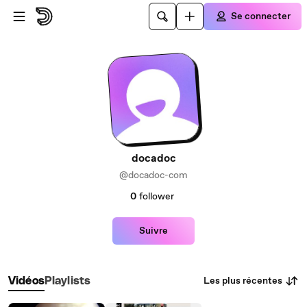
Passer au contenu principal
Se connecter
docadoc
@docadoc-com
0
follower
Suivre
Les plus récentes
Vidéos
Playlists