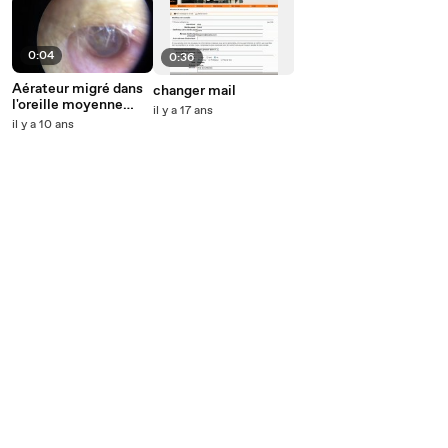
0:04
0:36
Aérateur migré dans
changer mail
l'oreille moyenne
il y a 17 ans
droite
il y a 10 ans