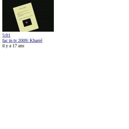
5:01
fac in tv 2009: Kbarré
il y a 17 ans