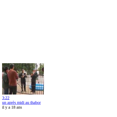
3:22
un après midi au thabor
il y a 18 ans