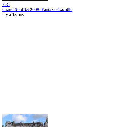
7:31
Grand Soufflet 2008_Fantazio-Lacaille
il y a 18 ans