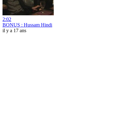
2:02
BONUS : Hussam Hindi
il y a 17 ans