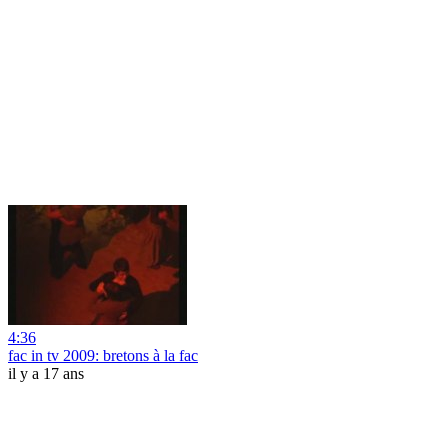
4:36
fac in tv 2009: bretons à la fac
il y a 17 ans