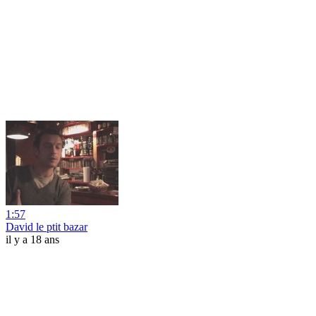
1:57
David le ptit bazar
il y a 18 ans