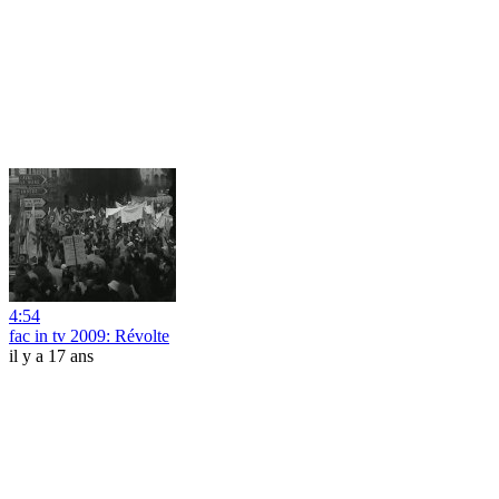
4:54
fac in tv 2009: Révolte
il y a 17 ans