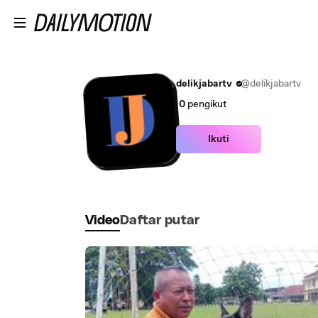
Lewatkan ke konten utama
delikjabartv
@delikjabartv
0
pengikut
Ikuti
Video
Daftar putar