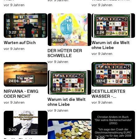
vor 9 Jahren
VERHINDERT!
vor 9 Jahren
vor 9 Jahren
3:22
2:24
36:56
Warten auf Dich
Warum ist die Welt
ohne Liebe
vor 9 Jahren
DER HÜTER DER
vor 9 Jahren
SCHWELLE
vor 9 Jahren
24:08
13:14
2:24
NIRVANA - EWIG
DESTILLIERTES
ODER NICHT
WASSER -
Warum ist die Welt
GEFÄHRLICH ODER
vor 9 Jahren
vor 9 Jahren
ohne Liebe
NICHT?
vor 9 Jahren
2:20
2:00