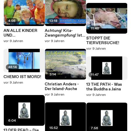
4:56
13:18
11:46
AN ALLE KINDER
Achtung! Kita-
UND
Zwangsimpfung! Ist
STOPPT DIE
ERWACHSENEN!
das Kinderschändung
vor 9 Jahren
vor 9 Jahren
TIERVERSUCHE!
vor 9 Jahren
48:14
3:14
11:47
CHEMO IST MORD!
vor 9 Jahren
Christian Anders -
13 THE PATH - Was
Der Island-Asche
the Buddha a Jaina
vor 9 Jahren
vor 9 Jahren
6:04
15:52
7:56
13 DER PFAD – Die