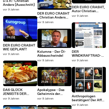
D.s.H.- Christian
Anders (Ausschnitt)
17:15
DER EURO CRASHT,
vor 9 Jahren
Autor Christian
DER EURO CRASHT
Anders - Buchtrailer
vor 9 Jahren
- Christian Anders
liest aus seinem Buch
vor 9 Jahren
39:02
39:13
6:54
DER EURO CRASHT
WIE GEPLANT!
Kolumne - Der Öl-
DER
vor 9 Jahren
Abbauschwindel
WINDKRAFTRAD-
SCHWINDEL!
vor 9 Jahren
vor 9 Jahren
30:15
21:28
10:40
DAS GLÜCK
Apokalypse - Das
JENSEITS DER
Geheimnis der
Anthropologen
SINNESFREUDEN
Sieben Siegel
vor 9 Jahren
vor 9 Jahren
bestätigen! Der Affe
stammt vom
vor 9 Jahren
Menschen ab!!!