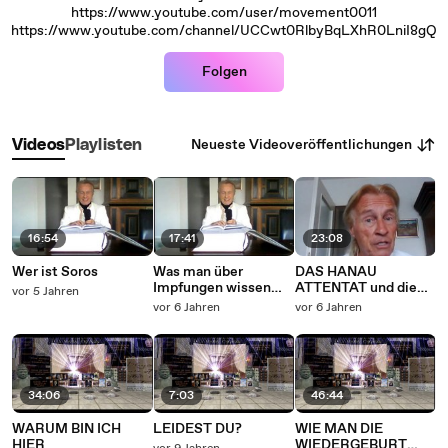
https://www.youtube.com/user/movement0011
https://www.youtube.com/channel/UCCwt0RlbyBqLXhR0LniI8gQ
Folgen
Neueste Videoveröffentlichungen
Videos
Playlisten
16:54
17:41
23:08
Wer ist Soros
Was man über
DAS HANAU
Impfungen wissen
ATTENTAT und die
vor 5 Jahren
sollte
okkulten
vor 6 Jahren
vor 6 Jahren
Hintergründe!
34:06
7:03
46:44
WARUM BIN ICH
LEIDEST DU?
WIE MAN DIE
HIER
WIEDERGEBURT