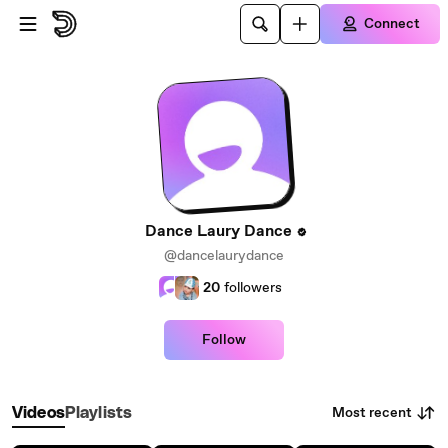
Skip to main content
Connect
Dance Laury Dance
@dancelaurydance
20
followers
Follow
Most recent
Videos
Playlists