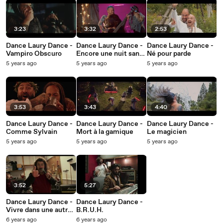
3:23
3:32
2:53
Dance Laury Dance -
Dance Laury Dance -
Dance Laury Dance -
Vampiro Obscuro
Encore une nuit sans
Né pour parde
journée
5 years ago
5 years ago
5 years ago
3:53
3:43
4:40
Dance Laury Dance -
Dance Laury Dance -
Dance Laury Dance -
Comme Sylvain
Mort à la gamique
Le magicien
5 years ago
5 years ago
5 years ago
3:52
5:27
Dance Laury Dance -
Dance Laury Dance -
Vivre dans une autre
B.R.U.H.
ville
6 years ago
6 years ago