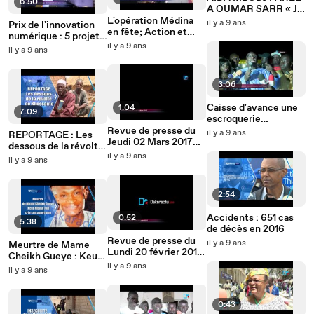
6:50
A OUMAR SARR « Je
ne me laisse pas
L'opération Médina
il y a 9 ans
Prix de l'innovation
conduire à l’abattoir
en fête; Action et
numérique : 5 projets
formation de la mairie
il y a 9 ans
finalement choisis
il y a 9 ans
3:06
Caisse d'avance une
1:04
7:09
escroquerie
financière selon Diouf
Revue de presse du
il y a 9 ans
REPORTAGE : Les
Sarr
Jeudi 02 Mars 2017
dessous de la révolte
Wolof
il y a 9 ans
de Khossanto
il y a 9 ans
2:54
Accidents : 651 cas
0:52
5:38
de décès en 2016
Revue de presse du
il y a 9 ans
Meurtre de Mame
Lundi 20 février 2017
Cheikh Gueye : Keur
Wolof
il y a 9 ans
Mbaye Fall crie son
il y a 9 ans
amertume
0:43