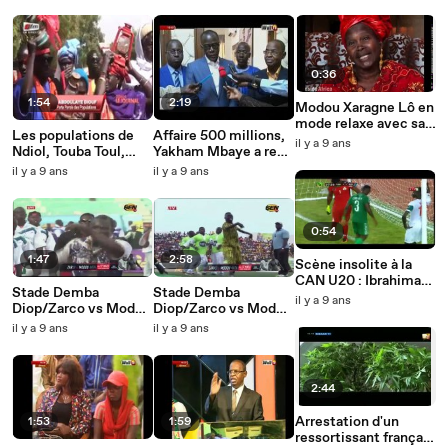
0:36
1:54
2:19
Modou Xaragne Lô en
mode relaxe avec sa
Les populations de
Affaire 500 millions,
famille
il y a 9 ans
Ndiol, Touba Toul,
Yakham Mbaye a reçu
réclament de
Sidi Lamine Niass
il y a 9 ans
il y a 9 ans
l'électricité
(vidéo)
0:54
1:47
2:58
Scène insolite à la
CAN U20 : Ibrahima
Stade Demba
Stade Demba
Ndiaye jette un
il y a 9 ans
Diop/Zarco vs Modou
Diop/Zarco vs Modou
"khon" dans les buts
Anta : Le Touss de
Anta : Le Touss de
de la Zambie
il y a 9 ans
il y a 9 ans
Modou Anta (vidéo)
Zarco (vidéo)
2:44
Arrestation d'un
1:53
1:59
ressortissant français