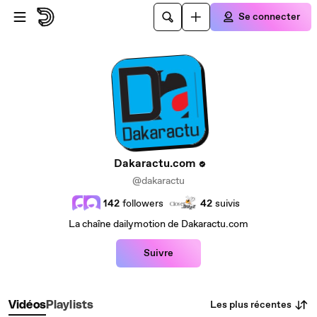
Passer au contenu principal
Se connecter
Dakaractu.com
@dakaractu
142
followers
42
suivis
La chaîne dailymotion de Dakaractu.com
Suivre
Les plus récentes
Vidéos
Playlists