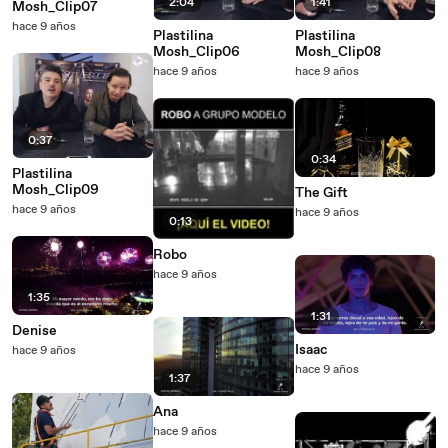
2:04
1:41
Mosh_Clip07
hace 9 años
Plastilina
Plastilina
Mosh_Clip06
Mosh_Clip08
hace 9 años
hace 9 años
0:37
0:34
Plastilina
Mosh_Clip09
The Gift
hace 9 años
hace 9 años
0:13
Robo
hace 9 años
1:35
1:31
Denise
Isaac
hace 9 años
hace 9 años
1:37
Ana
hace 9 años