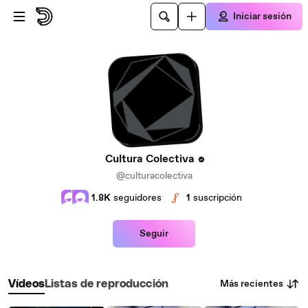
Saltar al contenido principal
Iniciar sesión
Cultura Colectiva
@culturacolectiva
1.8K
seguidores
1
suscripción
Seguir
Más recientes
Vídeos
Listas de reproducción