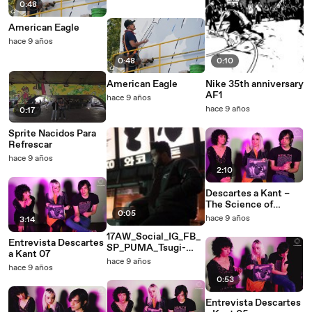
0:48
American Eagle
hace 9 años
0:48
0:10
American Eagle
Nike 35th anniversary
AF1
hace 9 años
hace 9 años
0:17
Sprite Nacidos Para
Refrescar
hace 9 años
2:10
Descartes a Kant –
The Science of
0:05
Break-up
hace 9 años
3:14
17AW_Social_IG_FB_
Entrevista Descartes
SP_PUMA_Tsugi-
a Kant 07
Kori_1080x1080px_C
hace 9 años
hace 9 años
ontent-
0:53
Calendar_22Septemb
er
Entrevista Descartes