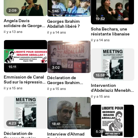
2:09
1:45
19:52
Angela Davis
Georges Ibrahim
solidaire de Georges
Abdallah libéré ?
Soha Bechara, une
Abdallah
il y a 13 ans
il y a 14 ans
résistante libanaise
il y a 14 ans
15:11
3:02
15:58
Emmission de Canal
Déclaration de
Sud sur la répression
Georges Ibrahim
Intervention
et les solidarités -
Abdallah - 26
il y a 15 ans
il y a 15 ans
d'Abdelaziz Menebhi
2ème partie
novembre 2011
- 1ère partie - 15 avril
il y a 15 ans
2011
4:23
18:41
5:38
Déclaration de
Interview d'Ahmad