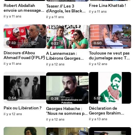
Robert Abdallah
Free Lina Khattab !
Teaser // Les 3
envoie un message
d'Angola, les Black
il y a 11 ans
de solidarité à la
Panthers et la
il y a 11 ans
il y a 11 ans
campagne de
dernière plantation
libération de Georges
d'esclave
Abdallah en France
7:33
0:50
6:22
Discours d'Abou
Toulouse ne veut pas
A Lannemezan :
Ahmad Fouad (FPLP)
du jumelage avec Tel-
Libérons Georges
Aviv !
Abdallah !
il y a 11 ans
il y a 12 ans
il y a 12 ans
0:54
5:57
0:38
Paix ou Libération ?
Déclaration de
Georges Habache :
Georges Ibrahim
"Nous ne sommes pas
il y a 12 ans
Abdallah - 18 mai 2013
des terroristes !"
il y a 13 ans
il y a 12 ans