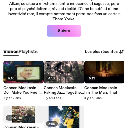
Alkan, se situe à mi-chemin entre innocence et sagesse, pure
pop et psychédélisme, rêve et réalité. D’une beauté et d’une
inventivité rare, il compte notamment parmi ses fans un certain
Thom Yorke.
Suivre
Les plus récentes
Vidéos
Playlists
5:16
4:16
5:13
Connan Mockasin -
Connan Mockasin -
Connan Mockasin -
Do I Make You Feel
Faking Jazz Together
I'm The Man, That
Shy
(Official Video)
Will Find You (Official
il y a 12 ans
il y a 13 ans
il y a 13 ans
Video)
10:07
3:59
Connan Mockasin -