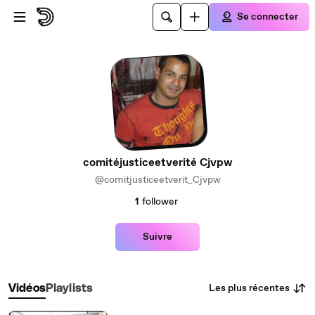
Passer au contenu principal
Se connecter
comitéjusticeetverité Cjvpw
@comitjusticeetverit_Cjvpw
1
follower
Suivre
Les plus récentes
Vidéos
Playlists