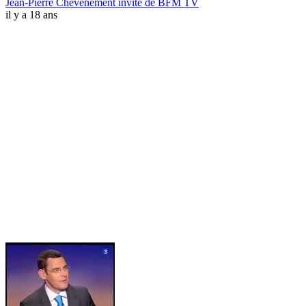
Jean-Pierre Chevènement invité de BFM TV
il y a 18 ans