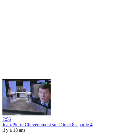
7:56
Jean-Pierre Chevènement sur Direct 8 - partie 4
il y a 18 ans