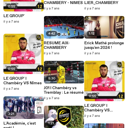
CHAMBERY - NIMES
LIER_CHAMBERY
0:55
il y a 7 ans
il y a 7 ans
LE GROUP'
il y a 7 ans
4:42
1:12
RESUME AIX-
Erick Mathé prolonge
CHAMBERY
jusqu'en 2024 !
il y a 7 ans
il y a 7 ans
0:55
LE GROUP' l
5:30
Chambéry VS Nîmes
J01 l Chambéry vs
il y a 7 ans
Tremblay : Le résumé
0:55
il y a 7 ans
LE GROUP' l
Chambéry VS
3:21
Tremblay
il y a 7 ans
L'Académie, c'est
1:21