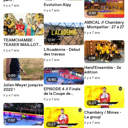
parti !
Evolution Alpy
il y a 7 ans
il y a 7 ans
2:43
AMICAL // Chambéry
- Montpellier : 27 à 27
1:31
il y a 7 ans
TEAMCHAMBE -
0:31
TEASER MAILLOTS
2019-2020
L'Académie - Début
il y a 7 ans
des travaux
1:38
il y a 7 ans
Hand'Ensemble - 2e
édition
0:50
il y a 7 ans
6:40
Julien Meyer jusqu'en
EPISODE 4 // Finale
2022 !
de la Coupe de
il y a 7 ans
France
il y a 7 ans
0:53
Chambéry / Nîmes -
Le group'
7:52
il y a 7 ans
0:53