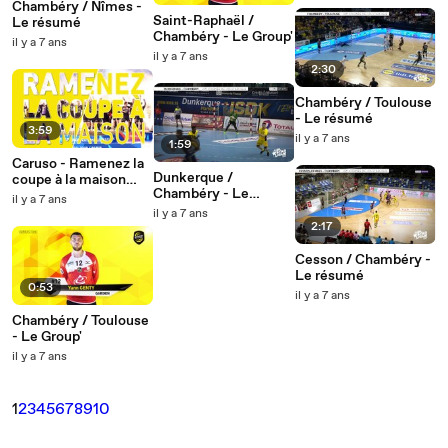
Chambéry / Nîmes -
Saint-Raphaël /
Le résumé
Chambéry - Le Group'
il y a 7 ans
il y a 7 ans
2:30
Chambéry / Toulouse
- Le résumé
3:59
il y a 7 ans
1:59
Caruso - Ramenez la
Dunkerque /
coupe à la maison
Chambéry - Le
(Version
il y a 7 ans
résumé
TeamChambé)
il y a 7 ans
2:17
Cesson / Chambéry -
Le résumé
0:53
il y a 7 ans
Chambéry / Toulouse
- Le Group'
il y a 7 ans
1
2
3
4
5
6
7
8
9
10