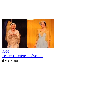
2:33
Teaser Lumière en éventail
il y a 7 ans