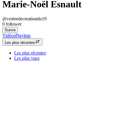
Marie-Noël Esnault
@centredecreationdu19
0
follower
Suivre
Vidéos
Playlists
Les plus récentes
Les plus récentes
Les plus vues