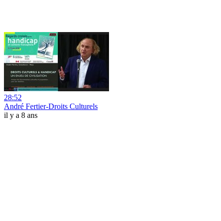
28:52
André Fertier-Droits Culturels
il y a 8 ans