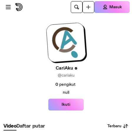
Lewatkan ke konten utama
Masuk
CariAku
@cariaku
0
pengikut
null
Ikuti
Terbaru
Video
Daftar putar