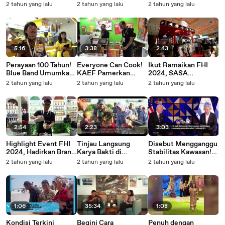
Massa Anti-Muslim
Bekas! Cek Faktanya
Asal Korea Tunjukkan
2 tahun yang lalu
2 tahun yang lalu
2 tahun yang lalu
di Inggris Bentrok
di Episode 5
Ketertarikan
dengan Polisi Karena
BincangBincangMobil
Terhadap Pasar Lokal
Targetkan Masjid
dan Pro TV
Lokal
5:16
3:38
2:43
Perayaan 100 Tahun!
Everyone Can Cook!
Ikut Ramaikan FHI
Blue Band Umumkan
KAEF Pamerkan
2024, SASA
Produk Terbarunya di
Produk Andalan di
Memperkenalkan
2 tahun yang lalu
2 tahun yang lalu
2 tahun yang lalu
Event FHI 2024
Event FHI 2024
Produk Unggulannya
Secara langsung
2:54
2:23
3:03
Highlight Event FHI
Tinjau Langsung
Disebut Mengganggu
2024, Hadirkan Brand
Karya Bakti di
Stabilitas Kawasan!
Ternama
Sulawesi Selatan,
Knesset Israel Tolak
2 tahun yang lalu
2 tahun yang lalu
2 tahun yang lalu
Kepercayaan
Kasau: TNI AU Bantu
Pembentukan Negara
Keluarga Indonesia
Ringankan
Palestina
Kebutuhan Bangsa
Indonesia
1:06
35:34
1:08
Kondisi Terkini
Begini Cara
Penuh dengan