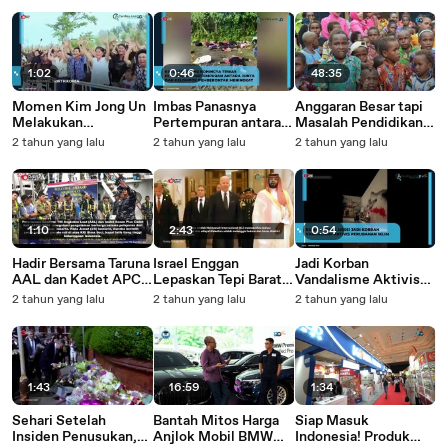
1:02
0:46
48:35
Momen Kim Jong Un
Imbas Panasnya
Anggaran Besar tapi
Melakukan
Pertempuran antara
Masalah Pendidikan
Kunjungan Ke Korban
Junta dan
dan Gizi Buruk di
2 tahun yang lalu
2 tahun yang lalu
2 tahun yang lalu
Banjir Korea Utara
Pemberontak,
Mimika Tidak
Ratusan Rohingya
Teratasi? Bahas
Tewas di Myanmar
Selengkapnya
Bersama Maximus
'Gladiator' Tipagau di
1:10
2:43
0:54
Episode Terbaru JPP
Talks
Hadir Bersama Taruna
Israel Enggan
Jadi Korban
AAL dan Kadet APCS
Lepaskan Tepi Barat
Vandalisme Aktivis
2024, Prajurit TNI AL
Palestina, Netanyahu:
Lingkungan! Ini
2 tahun yang lalu
2 tahun yang lalu
2 tahun yang lalu
Ajari Langsung Peran
Itu Bagian dari Kami
Kondisi Rumah
Layar dan Parade Roll
Lionel Messi di Ibiza
1:43
16:59
1:34
Sehari Setelah
Bantah Mitos Harga
Siap Masuk
Insiden Penusukan,
Anjlok Mobil BMW
Indonesia! Produk