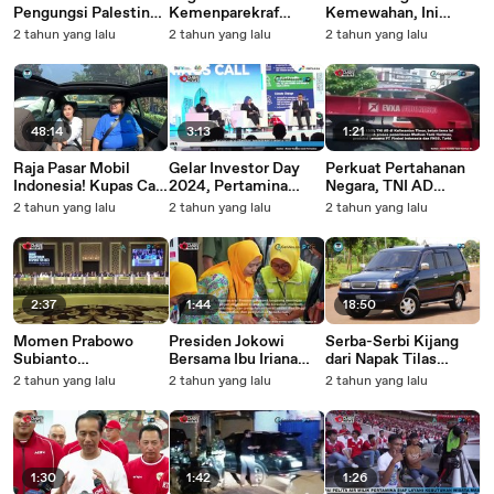
Pengungsi Palestina:
Kemenparekraf
Kemewahan, Ini
Gelombang Panas di
Dongkrat Pariwisata
Momen Pernikahan
2 tahun yang lalu
2 tahun yang lalu
2 tahun yang lalu
Gaza Memperburuk
Indonesia! Bahas
Anak Orang Terkaya
Keadaan
Tuntas Bersama Ayu
di Asia
Marthini di JPP Talk
Episode 5
48:14
3:13
1:21
Raja Pasar Mobil
Gelar Investor Day
Perkuat Pertahanan
Indonesia! Kupas Cara
2024, Pertamina
Negara, TNI AD
BMW Terus Laku
Mengusung Tema
Terima Medium Tank
2 tahun yang lalu
2 tahun yang lalu
2 tahun yang lalu
Bersama
Optimizing
untuk Persenjatai
BincangBincangMobil
Sustainable Growth
Indonesia
dan ProTV
2:37
1:44
18:50
Momen Prabowo
Presiden Jokowi
Serba-Serbi Kijang
Subianto
Bersama Ibu Iriana
dari Napak Tilas
Menegaskan 4 Poin
Tinjau Langsung
hingga Modifikasi!
2 tahun yang lalu
2 tahun yang lalu
2 tahun yang lalu
Terkait Bantuan
Gerakan Pencegahan
Episode Ketiga
Indonesia Ketika
Stunting Bulan Juni
Kolaborasi Promedia
Menghadiri KTT
2024 di Jakarta dan
TV dengan
Yordania
Bogor
BincangBincangMobil
Resmi Rilis
1:30
1:42
1:26