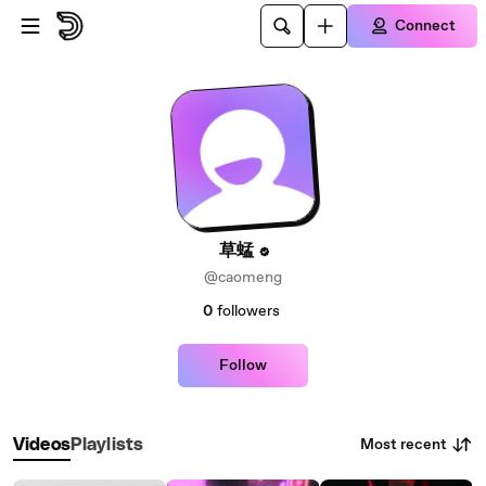
Skip to main content
Connect
草蜢
@caomeng
0
followers
Follow
Most recent
Videos
Playlists