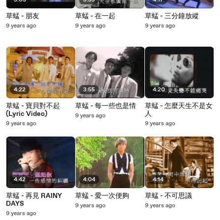
5:05
3:33
4:17
草蜢 - 朋友
草蜢 - 在一起
草蜢 - 三分鐘放縱
9 years ago
9 years ago
9 years ago
4:22
3:55
4:20
草蜢 - 寶貝對不起
草蜢 - 每一些也是情
草蜢 - 怎麼天生不是女
(Lyric Video)
人
9 years ago
9 years ago
9 years ago
4:42
4:04
4:14
草蜢 - 再見 RAINY
草蜢 - 愛一次便夠
草蜢 - 不可思議
DAYS
9 years ago
9 years ago
9 years ago