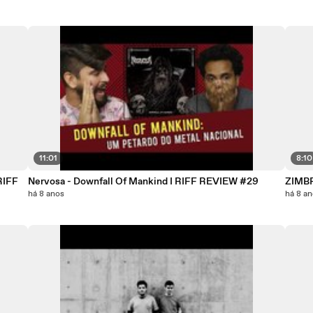
11:01
8:10
RIFF
Nervosa - Downfall Of Mankind I RIFF REVIEW #29
ZIMBR
há 8 anos
há 8 a