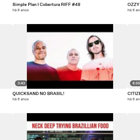
Simple Plan I Cobertura RIFF #48
OZZY 
há 8 anos
há 8 a
3:43
8:5
QUICKSAND NO BRASIL!
CITI
há 8 anos
há 8 a