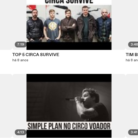
7:19
3:4
TOP 5 CIRCA SURVIVE
TIM B
há 8 anos
há 8 a
4:13
3:41