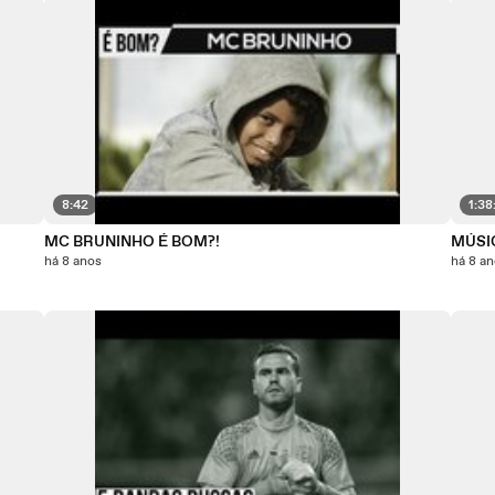
8:42
1:38
MC BRUNINHO É BOM?!
MÚSI
há 8 anos
há 8 a