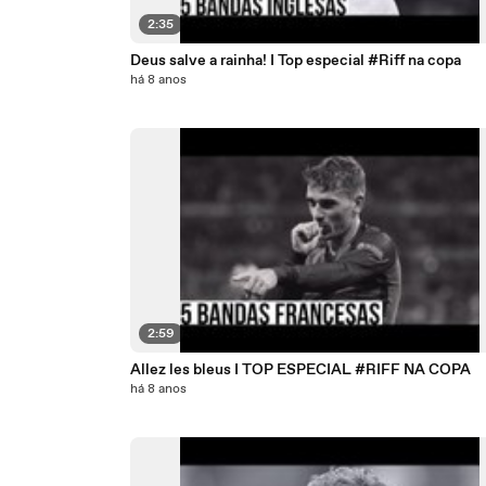
2:35
Deus salve a rainha! I Top especial #Riff na copa
há 8 anos
2:59
Allez les bleus I TOP ESPECIAL #RIFF NA COPA
há 8 anos