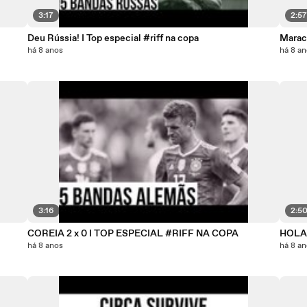
3:17
2:5
Deu Rússia! I Top especial #riff na copa
Marac
há 8 anos
há 8 a
3:16
2:5
COREIA 2 x 0 I TOP ESPECIAL #RIFF NA COPA
HOLA
há 8 anos
há 8 a