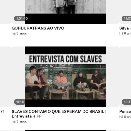
1:01:40
11:0
GORDURATRANS AO VIVO
Silva 
há 8 anos
há 8 a
11:16
12:3
?!
SLAVES CONTAM O QUE ESPERAM DO BRASIL I
Pense 
Entrevista RIFF
há 8 a
há 8 anos