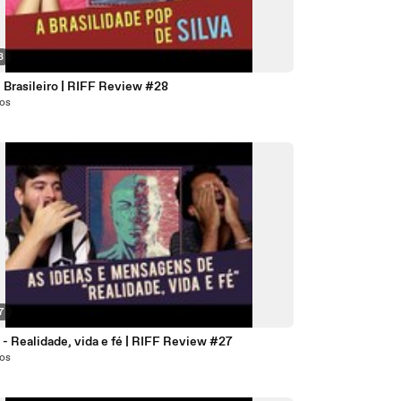
3
- Brasileiro | RIFF Review #28
nos
7
- Realidade, vida e fé | RIFF Review #27
nos