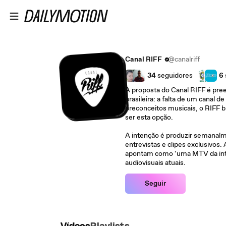
Ir para o conteúdo principal
Canal RIFF
@canalriff
34
seguidores
6
A proposta do Canal RIFF é pre
brasileira: a falta de um canal 
preconceitos musicais, o RIFF b
ser esta opção.
A intenção é produzir semanal
entrevistas e clipes exclusivos.
apontam como ‘uma MTV da inte
audiovisuais atuais.
Seguir