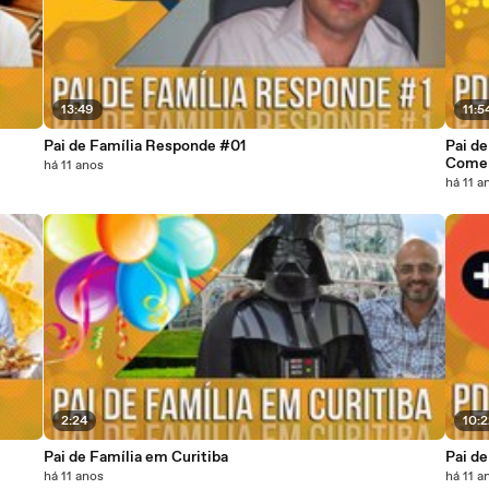
13:49
11:5
Pai de Família Responde #01
Pai de
Come
há 11 anos
há 11 a
2:24
10:
Pai de Família em Curitiba
Pai de
há 11 anos
há 11 a