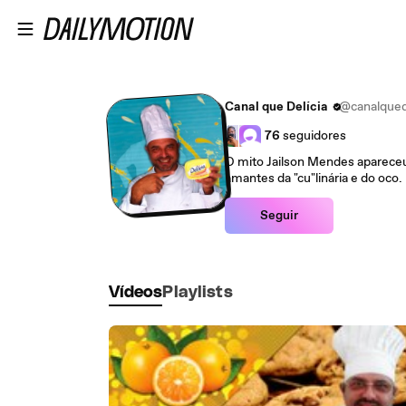
Ir para o conteúdo principal
Canal que Delícia
@canalquede
76
seguidores
O mito Jailson Mendes apareceu,
amantes da "cu"linária e do oco.
Seguir
Vídeos
Playlists