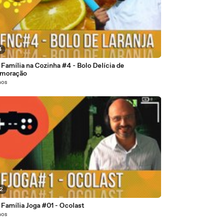
4
 Família na Cozinha #4 - Bolo Delícia de
moração
nos
22
 Família Joga #01 - Ocolast
nos