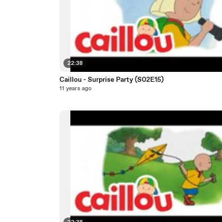
22:38
Caillou - Surprise Party (S02E15)
11 years ago