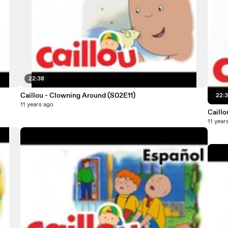
22:38
Caillou - Clowning Around (S02E11)
22:
11 years ago
11 year