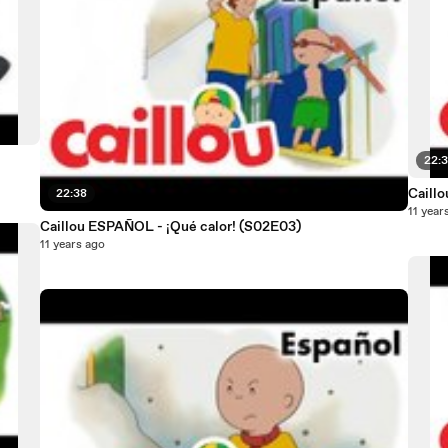
22:
22:38
11 year
Caillou ESPAÑOL - ¡Qué calor! (S02E03)
11 years ago