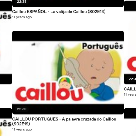
22:38
Caillou ESPAÑOL - La valija de Caillou (S02E18)
11 years ago
22:
CAILL
11 year
22:38
CAILLOU PORTUGUÊS - A palavra cruzada do Caillou
(S02E19)
11 years ago