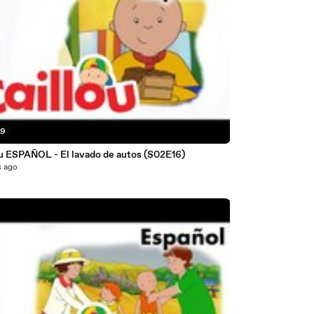
39
Caillou ESPAÑOL - El lavado de autos (S02E16)
s ago