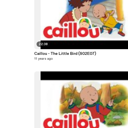
22:38
Caillou - The Little Bird (S02E07)
11 years ago