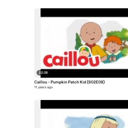
22:38
Caillou - Pumpkin Patch Kid (S02E08)
11 years ago