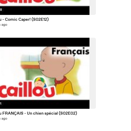
38
Caillou - Comic Caper! (S02E12)
s ago
1
ou FRANÇAIS - Un chien spécial (S02E02)
s ago