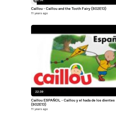
22:38
Caillou - Caillou and the Tooth Fairy (S02E13)
11 years ago
22:39
Caillou ESPAÑOL - Caillou y el hada de los dientes
(S02E13)
11 years ago