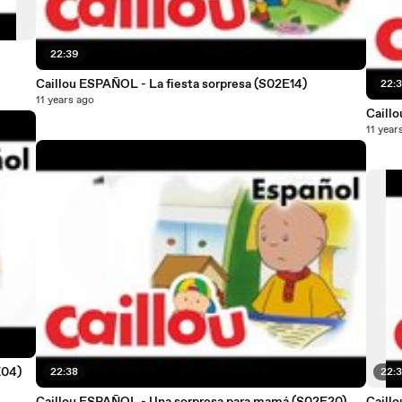
22:39
Caillou ESPAÑOL - La fiesta sorpresa (S02E14)
22:
11 years ago
11 year
e a esquiar (S02E04)
22:38
22: