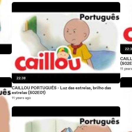
22:
CAILL
(S02E
11 year
22:38
CAILLOU PORTUGUÊS - Luz das estrelas, brilho das
estrelas (S02E01)
11 years ago