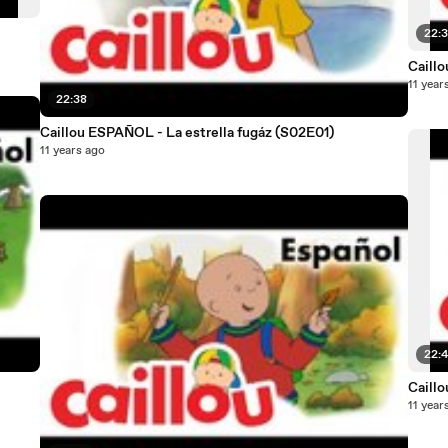
22:
11 year
22:38
Caillou ESPAÑOL - La estrella fugáz (S02E01)
11 years ago
22:4
Caill
11 year