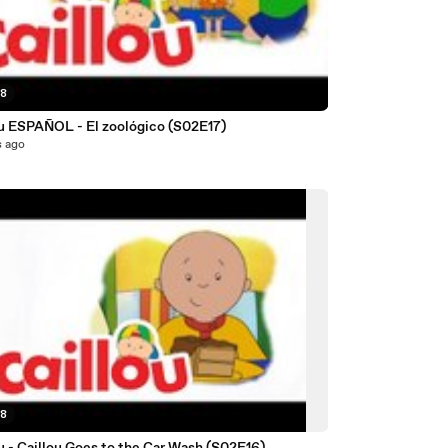
38
Caillou ESPAÑOL - El zoológico (S02E17)
s ago
38