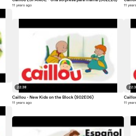
Caillou ESPAÑOL - Una sorpresa para mamá (S02E20)
11 years ago
11 year
22:38
22:
Caillou - New Kids on the Block (S02E06)
11 years ago
11 year