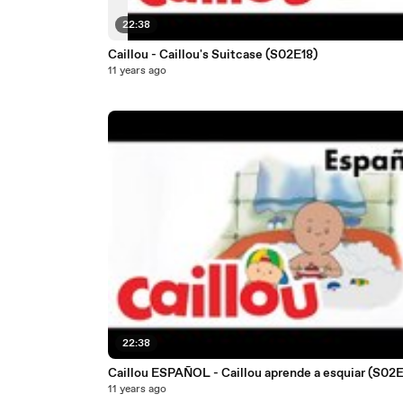
22:38
Caillou - Caillou's Suitcase (S02E18)
11 years ago
22:38
Caillou ESPAÑOL - Caillou aprend
11 years ago