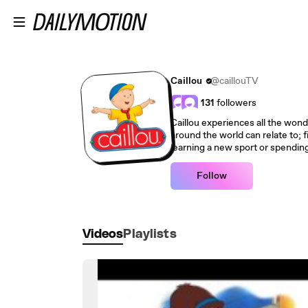
Skip to main content
Caillou
@caillouTV
131
followers
Caillou experiences all the wond
around the world can relate to; fi
learning a new sport or spending
Follow
Videos
Playlists