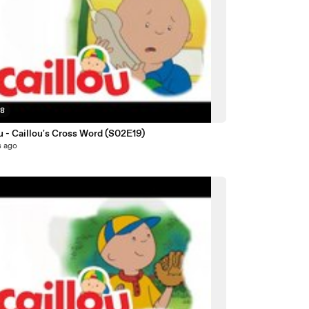
38
Caillou - Caillou's Cross Word (S02E19)
s ago