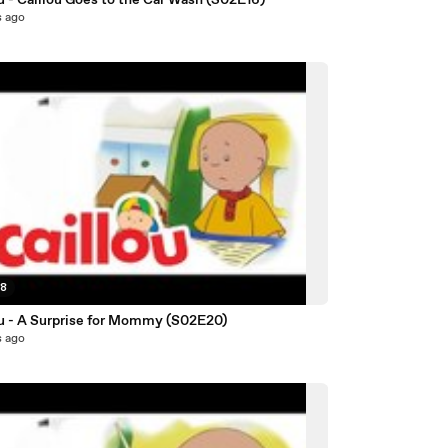
Caillou - Caillou Goes to the Car Wash (S02E16)
s ago
38
Caillou - A Surprise for Mommy (S02E20)
s ago