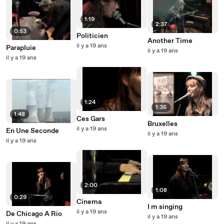
1:19
2:37
0:53
Politicien
Another Time
il y a 19 ans
Parapluie
il y a 19 ans
il y a 19 ans
1:24
1:35
1:48
Ces Gars
Bruxelles
il y a 19 ans
En Une Seconde
il y a 19 ans
il y a 19 ans
2:00
1:08
0:29
Cinema
I m singing
il y a 19 ans
De Chicago A Rio
il y a 19 ans