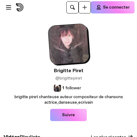
Passer au contenu principal
Se connecter
Brigitte Piret
@brigittepiret
1
follower
brigitte piret chanteuse auteur compositeur de chansons
actrice,danseuse,ecrivain
Suivre