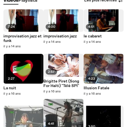
Les plus récentes
Vidéos
Playlists
7:24
4:00
4:51
improvisation jazz et
improvisation jazz
le cabaret
funk
il y a 14 ans
il y a 14 ans
il y a 14 ans
2:57
2:27
4:23
Brigitte Piret (Song
For Haïti) "Télé SPI"
La nuit
Illusion Fatale
il y a 16 ans
il y a 16 ans
il y a 16 ans
4:41
3:50