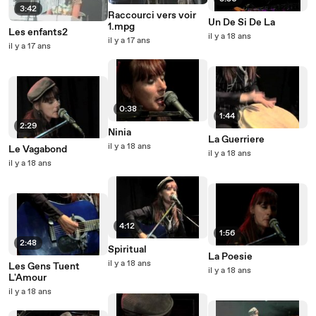
3:42
Raccourci vers voir
Un De Si De La
1.mpg
Les enfants2
il y a 18 ans
il y a 17 ans
il y a 17 ans
0:38
1:44
2:29
Ninia
La Guerriere
il y a 18 ans
Le Vagabond
il y a 18 ans
il y a 18 ans
4:12
1:56
2:48
Spiritual
La Poesie
il y a 18 ans
Les Gens Tuent
il y a 18 ans
L'Amour
il y a 18 ans