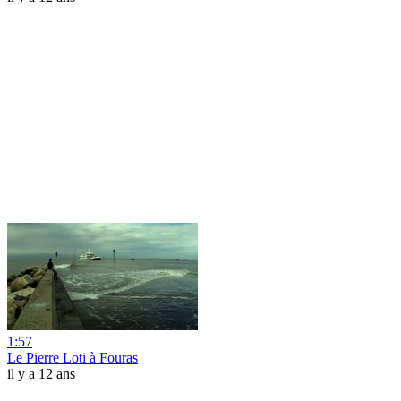
1:57
Le Pierre Loti à Fouras
il y a 12 ans