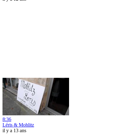
8:36
Léris & Mohlitz
il y a 13 ans