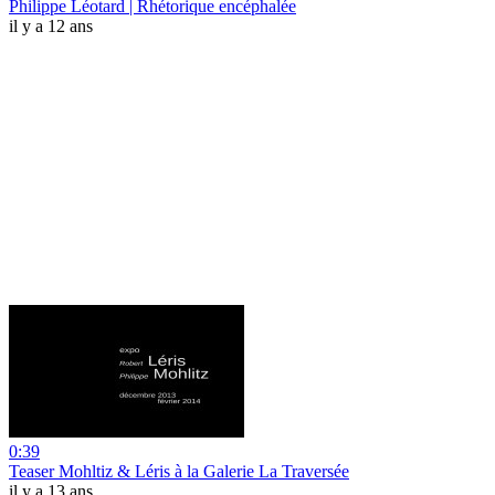
Philippe Léotard | Rhétorique encéphalée
il y a 12 ans
0:39
Teaser Mohltiz & Léris à la Galerie La Traversée
il y a 13 ans