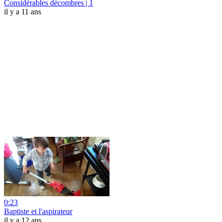
Considérables décombres | 1
il y a 11 ans
0:23
Baptiste et l'aspirateur
il y a 12 ans