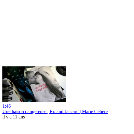
1:46
Une liaison dangereuse | Roland Jaccard | Marie Céhère
il y a 11 ans