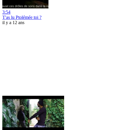
3:54
T'as lu Ptolémée toi ?
il y a 12 ans