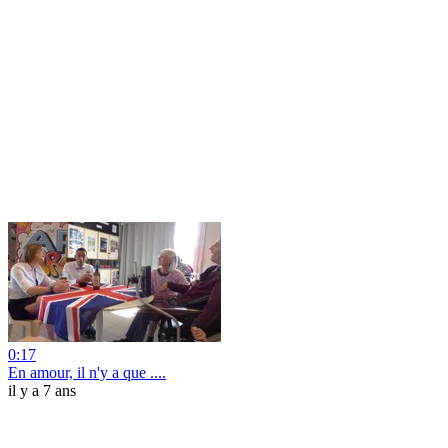
0:17
En amour, il n'y a que ....
il y a 7 ans