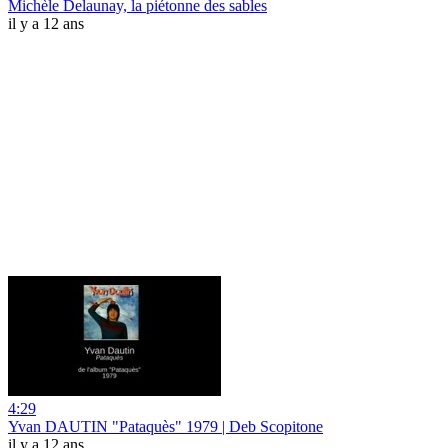
Michèle Delaunay, la piétonne des sables
il y a 12 ans
4:29
Yvan DAUTIN "Pataquès" 1979 | Deb Scopitone
il y a 12 ans