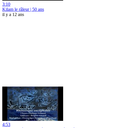
3:10
Kilam le râleur | 50 ans
il y a 12 ans
4:53