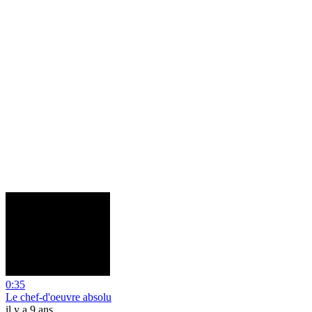
0:35
Le chef-d'oeuvre absolu
il y a 9 ans