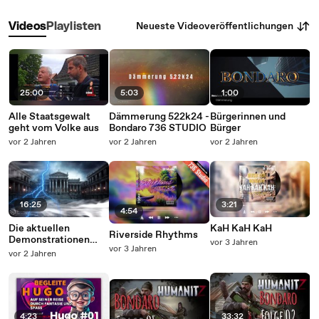
Neueste Videoveröffentlichungen
Videos
Playlisten
25:00
5:03
1:00
Alle Staatsgewalt
Dämmerung 522k24 -
Bürgerinnen und
geht vom Volke aus
Bondaro 736 STUDIO
Bürger
vor 2 Jahren
vor 2 Jahren
vor 2 Jahren
16:25
3:21
4:54
Die aktuellen
KaH KaH KaH
Riverside Rhythms
Demonstrationen
vor 3 Jahren
vor 3 Jahren
gegen rechte
vor 2 Jahren
Tendenzen.
4:23
33:32