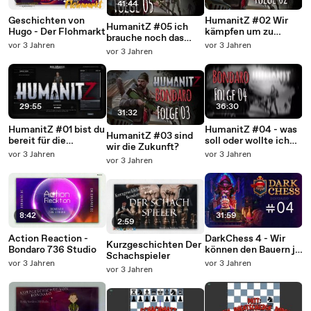
41:44
Geschichten von
HumanitZ #02 Wir
HumanitZ #05 ich
Hugo - Der Flohmarkt
kämpfen um zu
brauche noch das
überleben
vor 3 Jahren
vor 3 Jahren
Tuch
vor 3 Jahren
29:55
36:30
31:32
HumanitZ #01 bist du
HumanitZ #04 - was
HumanitZ #03 sind
bereit für die
soll oder wollte ich
wir die Zukunft?
Herausforderung ?
jetzt machen?
vor 3 Jahren
vor 3 Jahren
vor 3 Jahren
8:42
31:59
2:59
Action Reaction -
DarkChess 4 - Wir
Kurzgeschichten Der
Bondaro 736 Studio
können den Bauern ja
Schachspieler
noch ziehe!
vor 3 Jahren
vor 3 Jahren
vor 3 Jahren