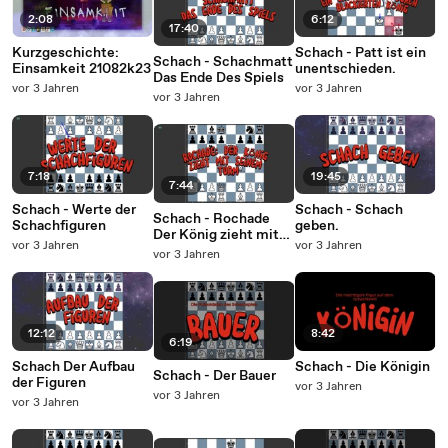
2:08
6:12
17:40
Kurzgeschichte:
Schach - Patt ist ein
Schach - Schachmatt
Einsamkeit 21082k23
unentschieden.
Das Ende Des Spiels
vor 3 Jahren
vor 3 Jahren
vor 3 Jahren
7:18
19:45
7:44
Schach - Werte der
Schach - Schach
Schach - Rochade
Schachfiguren
geben.
Der König zieht mit
vor 3 Jahren
vor 3 Jahren
seinem Turm
vor 3 Jahren
12:12
8:42
6:19
Schach Der Aufbau
Schach - Die Königin
Schach - Der Bauer
der Figuren
vor 3 Jahren
vor 3 Jahren
vor 3 Jahren