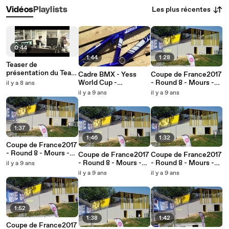
Les plus récentes
Vidéos
Playlists
0:44
1:44
1:28
Teaser de
présentation du Team
Cadre BMX - Yess
Coupe de France2017
BMX Factory PRIDE
World Cup -
- Round 8 - Mours -
il y a 8 ans
et Factory INSPYRE
Présentation Vidéo
Cadets
il y a 9 ans
il y a 9 ans
1:37
1:46
1:32
Coupe de France2017
- Round 8 - Mours -
Coupe de France2017
Coupe de France2017
Elite Dames
- Round 8 - Mours -
- Round 8 - Mours -
il y a 9 ans
Juniors
Elite Hommes
il y a 9 ans
il y a 9 ans
1:52
1:38
1:42
Coupe de France2017