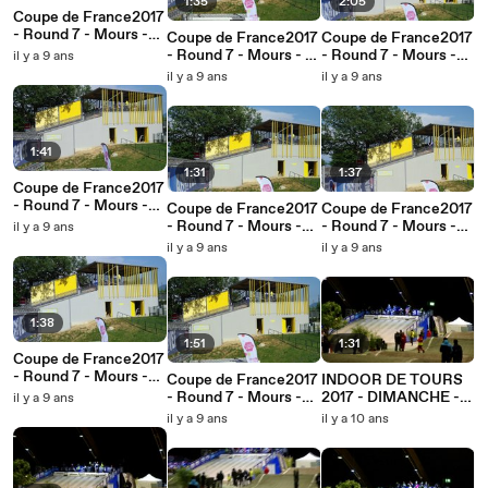
1:35
2:05
Coupe de France2017
- Round 7 - Mours -
Coupe de France2017
Coupe de France2017
Femmes 17+
- Round 7 - Mours - 17
- Round 7 - Mours -
il y a 9 ans
- 24
Hommes 30+
il y a 9 ans
il y a 9 ans
1:41
1:31
1:37
Coupe de France2017
- Round 7 - Mours -
Coupe de France2017
Coupe de France2017
Cadettes
- Round 7 - Mours -
- Round 7 - Mours -
il y a 9 ans
Juniors
Cadets
il y a 9 ans
il y a 9 ans
1:38
1:51
1:31
Coupe de France2017
- Round 7 - Mours -
Coupe de France2017
INDOOR DE TOURS
Elite Hommes
- Round 7 - Mours -
2017 - DIMANCHE -
il y a 9 ans
Elite Dames
MINIMES GARCON
il y a 9 ans
il y a 10 ans