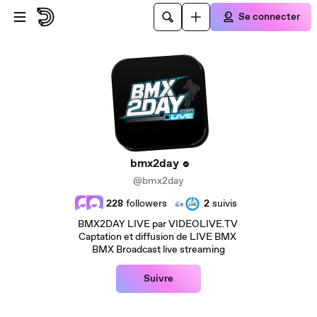
Passer au contenu principal
Se connecter
bmx2day
@bmx2day
228
followers
2
suivis
BMX2DAY LIVE par VIDEOLIVE.TV
Captation et diffusion de LIVE BMX
BMX Broadcast live streaming
Suivre