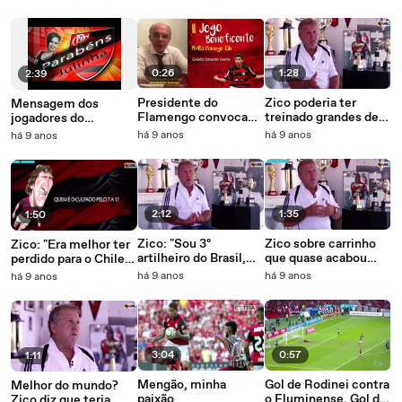
a time Sub-20 do
Flamengo
Flamengo
0:26
1:28
2:39
Presidente do
Zico poderia ter
Mensagem dos
Flamengo convoca
treinado grandes de
jogadores do
para o II jogo
SP, MG ou RS.
Flamengo para Julia
há 9 anos
há 9 anos
há 9 anos
beneficente em Nova
Rejeitou pelo
Pimentel
Friburgo
Flamengo
2:12
1:35
1:50
Zico: "Sou 3º
Zico sobre carrinho
Zico: "Era melhor ter
artilheiro do Brasil,
que quase acabou
perdido para o Chile
mas dizem que não
com carreira: "Nunca
em 2014. Não passava
há 9 anos
há 9 anos
há 9 anos
sou de seleção"
vou aceitar"
vergonha"
3:04
0:57
1:11
Mengão, minha
Gol de Rodinei contra
Melhor do mundo?
paixão
o Fluminense. Gol do
Zico diz que teria