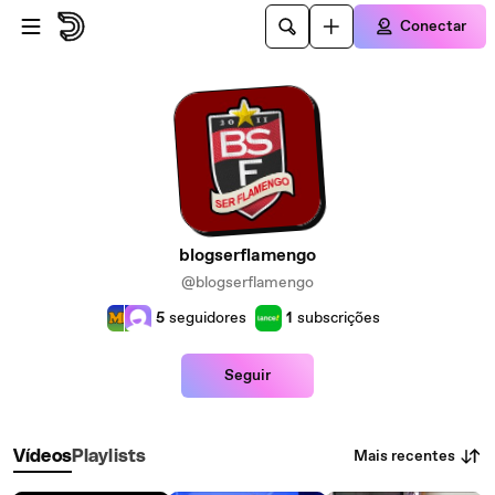
Ir para o conteúdo principal
Conectar
blogserflamengo
@blogserflamengo
5
seguidores
1
subscrições
Seguir
Mais recentes
Vídeos
Playlists