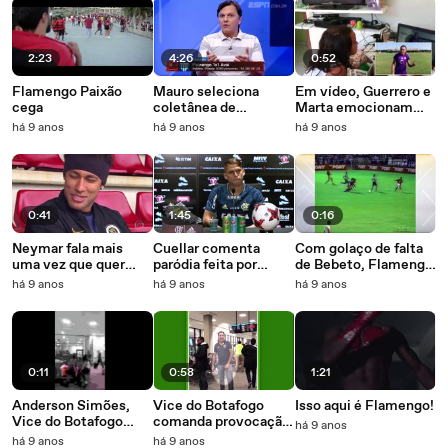
2:23
4:26
0:52
Flamengo Paixão
Mauro seleciona
Em vídeo, Guerrero e
cega
coletânea de
Marta emocionam
trapalhadas de Márcio
menina que jogará
há 9 anos
há 9 anos
há 9 anos
Araújo, Vaz e Gabriel
futsal entre meninos
contra o Avaí
0:41
1:45
0:16
Neymar fala mais
Cuellar comenta
Com golaço de falta
uma vez que quer
paródia feita por
de Bebeto, Flamengo
jogar no Flamengo
torcedores e diz que a
superou Botafogo em
há 9 anos
há 9 anos
há 9 anos
torcida tá certa em
1996; reveja o
cobrar
clássico
0:11
0:58
1:21
Anderson Simões,
Vice do Botafogo
Isso aqui é Flamengo!
Vice do Botafogo
comanda provocação
há 9 anos
comanda provocação
a time Sub-20 do
há 9 anos
há 9 anos