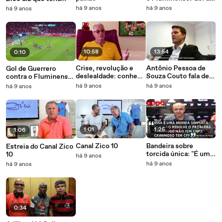
título carioca 2017
ganhado prêmio
há 9 anos
há 9 anos
há 9 anos
algumas vezes
10:58
13:54
0:10
Crise, revolução e
Antônio Pessoa de
Gol de Guerrero
deslealdade: conheça
Souza Couto fala de
contra o Fluminense
a história da polêmica
Plínio Serpa Pinto em
- Final do Carioca
há 9 anos
há 9 anos
há 9 anos
Copa União de 1987
delação premiada
2017
1:01
1:25
1:06
Canal Zico 10
Bandeira sobre
Estreia do Canal Zico
torcida única: "É uma
10
há 9 anos
medida simplista que
há 9 anos
há 9 anos
não resolve o
problema"
0:34