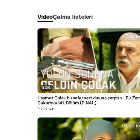
Video
Çalma listeleri
8:06
Haşmet Çolak bu sefer sert duvara çarptın - Bir Zamanlar
Çukurova 141. Bölüm (FİNAL)
4 yıl önce