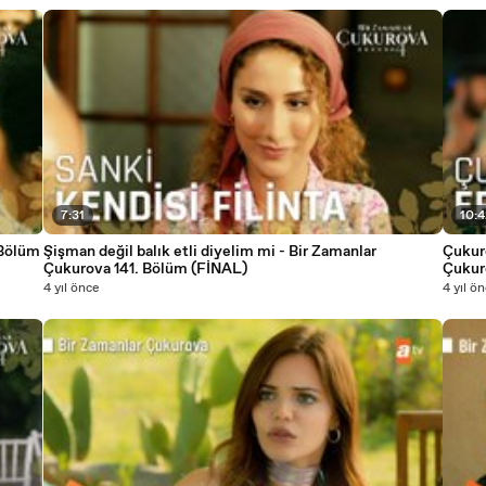
7:31
10:
 Bölüm
Şişman değil balık etli diyelim mi - Bir Zamanlar
Çukurova
Çukurova 141. Bölüm (FİNAL)
Çukur
4 yıl önce
4 yıl ö