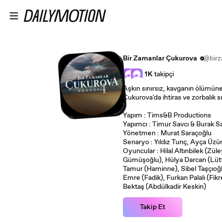
Ana içeriğe atla
Bir Zamanlar Çukurova
@birz
1K
takipçi
Aşkın sınırsız, kavganın ölümün
Çukurova'da ihtiras ve zorbalık s
Yapım : Tims&B Productions
Yapımcı : Timur Savcı & Burak S
Yönetmen : Murat Saraçoğlu
Senaryo : Yıldız Tunç, Ayça Üzü
Oyuncular : Hilal Altınbilek (Zü
Gümüşoğlu), Hülya Darcan (Lütfiye), Bülent Polat (Gaffur), Serpil
Tamur (Haminne), Sibel Taşçıoğlu (Şermin), Aras Ş
Emre (Fadik), Furkan Palalı (Fikr
Bektaş (Abdülkadir Keskin)
Takip Et