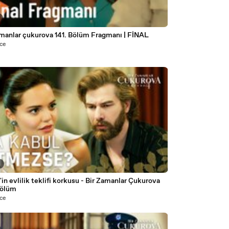
amanlar çukurova 141. Bölüm Fragmanı | FİNAL
nce
4
vlilik teklifi korkusu - Bir Zamanlar Çukurova
Bölüm
nce