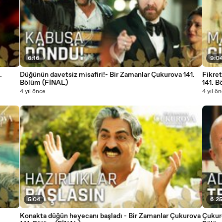
6:16
9:0
.
Düğünün davetsiz misafiri!- Bir Zamanlar Çukurova 141.
Fikre
Bölüm (FİNAL)
141. 
4 yıl önce
4 yıl ö
5:04
6:2
Konakta düğün heyecanı başladı - Bir Zamanlar Çukurova
Çukurova'da 