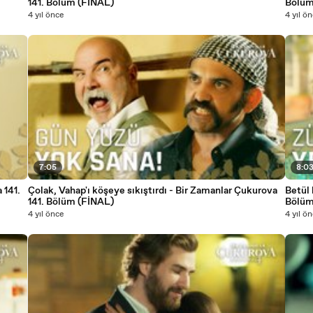
141. Bölüm (FİNAL)
Bölüm
4 yıl önce
4 yıl ö
7:05
8:0
Çolak, Vahap'ı köşeye sıkıştırdı - Bir Zamanlar Çukurova
Betül 
141. Bölüm (FİNAL)
Bölüm
4 yıl önce
4 yıl ö