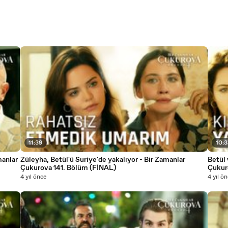
11:39
10:
Züleyha, Betül'ü Suriye'de yakalıyor - Bir Zamanlar
Betül ve
Çukurova 141. Bölüm (FİNAL)
Çukur
4 yıl önce
4 yıl ö