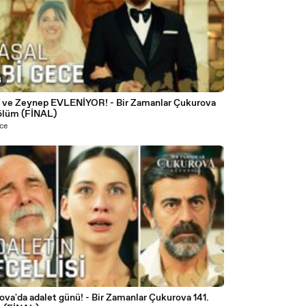
4
t ve Zeynep EVLENİYOR! - Bir Zamanlar Çukurova
Bölüm (FİNAL)
nce
5
adalet günü! - Bir Zamanlar Çukurova 141.