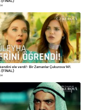
 (FİNAL)
nce
3
kendini ele verdi!- Bir Zamanlar Çukurova 141.
 (FİNAL)
nce