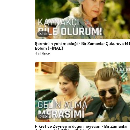
6:38
Şermin'in yeni mesleği - Bir Zamanlar Çukurova 141
Bölüm (FİNAL)
4 yıl önce
9:39
Fikret ve Zeynep'in düğün heyecanı- Bir Zamanlar