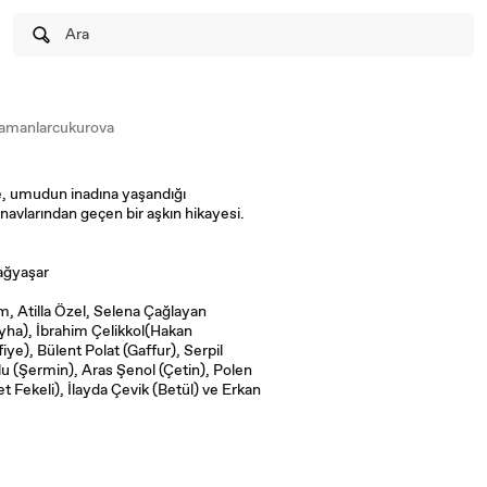
Ara
amanlarcukurova
e, umudun inadına yaşandığı
ınavlarından geçen bir aşkın hikayesi.
ağyaşar
m, Atilla Özel, Selena Çağlayan
leyha), İbrahim Çelikkol(Hakan
enol (Çetin), Polen
et Fekeli), İlayda Çevik (Betül) ve Erkan