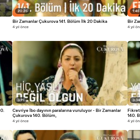
20:25
1:45
Bir Zamanlar Çukurova 141. Bölüm İlk 20 Dakika
Bir Z
4 yıl önce
4 yıl ö
3:11
3:3
Cevriye İbo dayının paralarına vuruluyor - Bir Zamanlar
Fikret'in e
Çukurova 140. Bölüm,
140. 
4 yıl önce
4 yıl ö