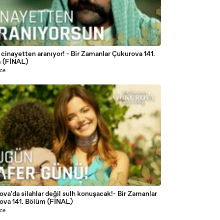
2
cinayetten aranıyor! - Bir Zamanlar Çukurova 141.
 (FİNAL)
nce
8
va'da silahlar değil sulh konuşacak!- Bir Zamanlar
ova 141. Bölüm (FİNAL)
nce