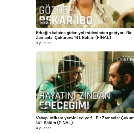
4:42
Erkeğin kalbine giden yol midesinden geçiyor- Bir
Zamanlar Çukurova 141. Bölüm (FİNAL)
4 yıl önce
6:42
Vahap intikam yemini ediyor! - Bir Zamanlar Çukurova
141. Bölüm (FİNAL)
4 yıl önce