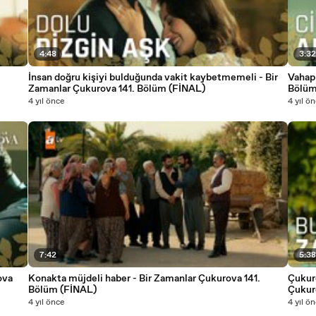
4:48
3:3
İnsan doğru kişiyi bulduğunda vakit kaybetmemeli - Bir
Vahap 
Zamanlar Çukurova 141. Bölüm (FİNAL)
Bölüm
4 yıl önce
4 yıl ö
7:42
5:3
Konakta müjdeli haber - Bir Zamanlar Çukurova 141.
Çukuro
Bölüm (FİNAL)
Çukur
4 yıl önce
4 yıl ö