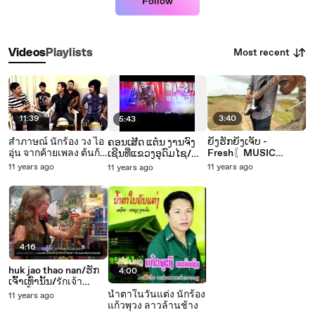
Follow
Most recent
Videos
Playlists
11:39
3:40
5:43
สำภาษณ์ นักร้อง วง ไอ
ຍິ່ງຮັກຍິ່ງເຈັບ -
ຄອນ​ເສີດ ແຕ໋ນ ງານ​ຈົງ​
อุ่น จากค้ายเพลง ต้นก้า
Fresh〖MUSIC
ເຊີນ​ທີ່​ແຂວງ​ອຸ​ດົມ​ໄຊ/
คนเพลง
VIDEO〗【Official】
เสีด tane 2 งานจงเชีน
11 years ago
11 years ago
11 years ago
ที่แขวง อุดมไช
4:16
huk jao thao nan/ຮັກ​
4:00
ເຈົ້າ​ເທົ່າ​ນັ້ນ/รักเจ้า
เท่านั้น (แต่น)
น้ำตาในวันแต่ง นักร้อง
11 years ago
แก้วพุวง ลาวล้านช้าง