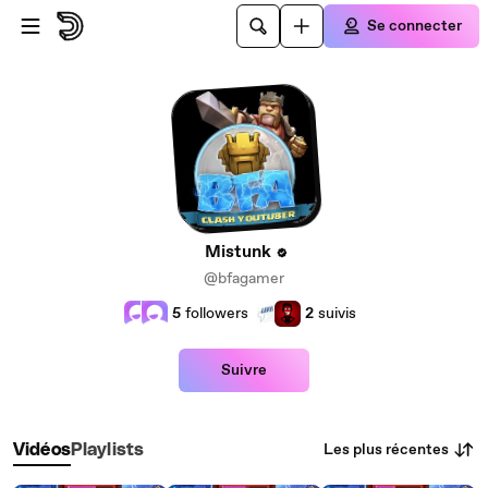
Passer au contenu principal
Se connecter
Mistunk
@bfagamer
5
followers
2
suivis
Suivre
Les plus récentes
Vidéos
Playlists