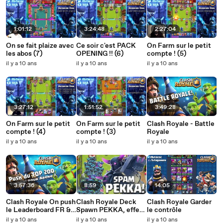
1:01:12
3:24:48
2:27:04
On se fait plaize avec
Ce soir c'est PACK
On Farm sur le petit
les abos (7)
OPENING !! (6)
compte ! (5)
il y a 10 ans
il y a 10 ans
il y a 10 ans
3:27:12
1:51:52
3:49:28
On Farm sur le petit
On Farm sur le petit
Clash Royale - Battle
compte ! (4)
compte ! (3)
Royale
il y a 10 ans
il y a 10 ans
il y a 10 ans
3:57:36
8:59
14:05
Clash Royale On push
Clash Royale Deck
Clash Royale Garder
le Leaderboard FR &
Spawn PEKKA, effet
le contrôle
Tournoi pour Kikous !
de SURPRISE !
il y a 10 ans
il y a 10 ans
il y a 10 ans