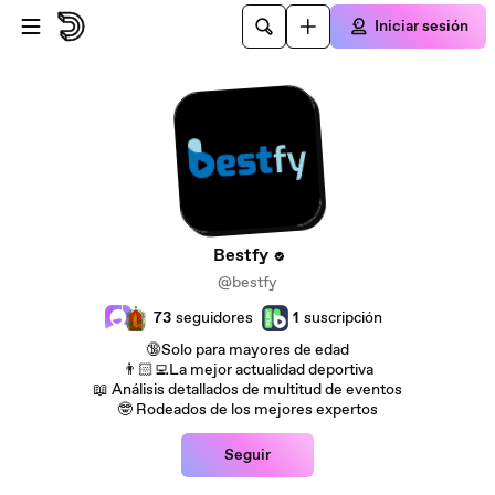
Saltar al contenido principal
Iniciar sesión
Bestfy
@bestfy
73
seguidores
1
suscripción
🔞Solo para mayores de edad
👨🏻‍💻La mejor actualidad deportiva
📖 Análisis detallados de multitud de eventos
🤓 Rodeados de los mejores expertos
Seguir