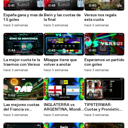
0:41
0:48
0:40
España gana y mas de
Bwin y las cuotas de
Versus nos regala
1.5 goles
la final
esta cuota
hace 3 semanas
hace 3 semanas
hace 3 semanas
0:44
0:42
0:40
La mejor cuota te la
Mbappe tiene que
Esperamos un partido
traemos con Versus
volver a anotar
con goles
hace 3 semanas
hace 3 semanas
hace 3 semanas
0:52
2:14:18
17:30
Las mejores cuotas
INGLATERRA vs
TIPSTERWAR:
del Francia vs
ARGENTINA, Mundial
Cuotas y Pronósticos
Inglaterra
2026 (Semifinal)
de la Semifinal
hace 3 semanas
hace 3 semanas
hace 3 semanas
Inglaterra - Argentina
(Mundial 2026) | bwin