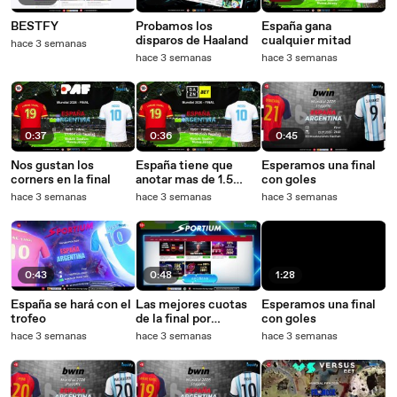
BESTFY
Probamos los
España gana
disparos de Haaland
cualquier mitad
hace 3 semanas
hace 3 semanas
hace 3 semanas
0:37
0:36
0:45
Nos gustan los
España tiene que
Esperamos una final
corners en la final
anotar mas de 1.5
con goles
goles
hace 3 semanas
hace 3 semanas
hace 3 semanas
0:43
0:48
1:28
España se hará con el
Las mejores cuotas
Esperamos una final
trofeo
de la final por
con goles
Sportium
hace 3 semanas
hace 3 semanas
hace 3 semanas