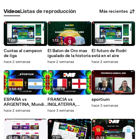
Más recientes
Vídeos
Listas de reproducción
1:01
1:12
1:22
Cuotas al campeon
El Balon de Oro mas
El futuro de Rodri
de liga
igualado de la historia
está en el aire
hace 2 semanas
hace 2 semanas
hace 2 semanas
3:56:45
2:05:18
13:48
ESPAÑA vs
FRANCIA vs
sportium
ARGENTINA, Mundial
INGLATERRA,
hace 3 semanas
2026 (final)
Mundial 2026 (3º y
hace 2 semanas
hace 3 semanas
4º)
12:55
0:51
0:33