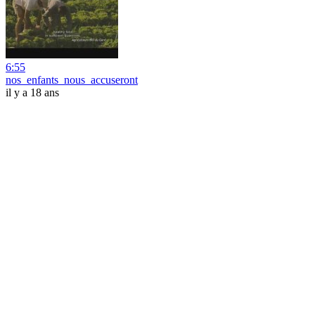
6:55
nos_enfants_nous_accuseront
il y a 18 ans