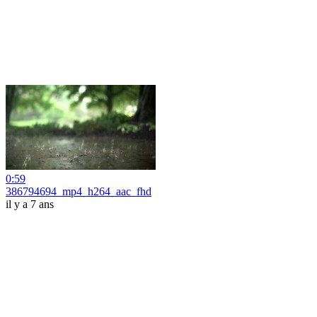
0:59
386794694_mp4_h264_aac_fhd
il y a 7 ans