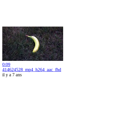
0:09
414624528_mp4_h264_aac_fhd
il y a 7 ans