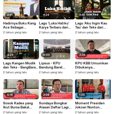
2:41
4:24
3:51
Hadirnya Buku Kang
Lagu 'Luka Hatiku'
Lagu 'Aku Ingin Kau
Ace Sebagai
Karya Terbaru dari
Tau' dan Teks dari
Pembuktian Kiprah
BangBara Music,
BangBara Music
2 tahun yang lalu
2 tahun yang lalu
2 tahun yang lalu
Politik dan
Berikut Ini Lirik
Perjuangannya
Syairnya
Kepada warga Selama
Pandemi dan
Konsolidasi Partai
4:29
6:03
3:35
Golkar
Lagu Kangen Mudik
Lipsus - KPU
KPU KBB Umumkan
dan Teks - BangBara
Bandung Barat
Dibukanya
Music
Melantik 80 PPK,
Pencalonan Bupati
2 tahun yang lalu
2 tahun yang lalu
2 tahun yang lalu
Mayoritas Milennial
dan Wakil Bupati Pada
Jalur Perseorangan
(Independen) untuk
Pilkada 2024
5:18
3:08
1:25
Sosok Kades yang
Sundaya Bongkar
Moment Presiden
Ikut Bursa Bakal
Alasan Daftar Lagi
Jokowi Nonton
Calon Bupati KBB
dari Jalur Independen
Bareng Pertandingan
2 tahun yang lalu
2 tahun yang lalu
2 tahun yang lalu