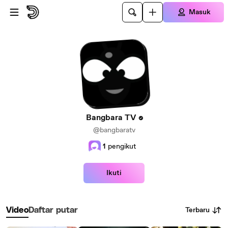
Lewatkan ke konten utama
Masuk
Bangbara TV
@bangbaratv
1
pengikut
Ikuti
Terbaru
Video
Daftar putar