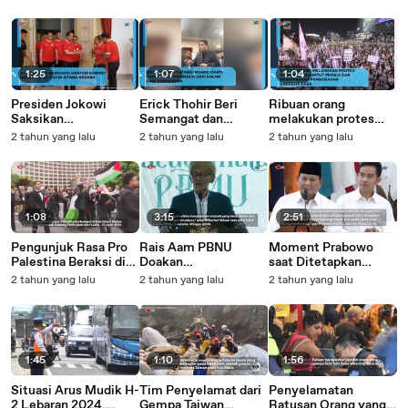
2024, Aas Mohamad
untuk Cabup 2024
Indonesia VS
Asor Bongkar
Uzbekistan, di Istana
Alasannya
Negara
1:25
1:07
1:04
Presiden Jokowi
Erick Thohir Beri
Ribuan orang
Saksikan
Semangat dan
melakukan protes
Pertandingan
Motivasi untuk
pemilu dan
2 tahun yang lalu
2 tahun yang lalu
2 tahun yang lalu
Indonesia VS
Timnas U-23 Usai
pembebasan sandera
Uzbekistan, Istana
Kalah dengan
gaza
Negara, 29 April
Uzbekistan
2024_1
1:08
3:15
2:51
Pengunjuk Rasa Pro
Rais Aam PBNU
Moment Prabowo
Palestina Beraksi di
Doakan
saat Ditetapkan
White House
Pemerintahan
Presiden Terpilih,
2 tahun yang lalu
2 tahun yang lalu
2 tahun yang lalu
Correspondents'
Prabowo, Kenang
Ucapkan Terima
Dinner
Kebersamaan Sejak
Kasih ke Anies-Imin,
1996
Ganjar-Mahfud dan
Ajak Bersatu
1:45
1:10
1:56
Situasi Arus Mudik H-
Tim Penyelamat dari
Penyelamatan
2 Lebaran 2024,
Gempa Taiwan
Ratusan Orang yang