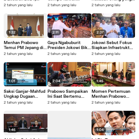
Kapolres Sampaikan
Melakukan
Masih Terdampar
2 tahun yang lalu
2 tahun yang lalu
2 tahun yang lalu
Ini
Penyelamatan Orang
Setelah Gempa di
yang Terluka
Taiwan 18 Orang
Menggunakan
Masih Hilang
Helikopter
1:32
2:11
2:37
Menhan Prabowo
Gaya Ngabuburit
Jokowi Sebut Fokus
Temui PM Jepang di
Presiden Jokowi Bikin
Siapkan Infrastruktur
Tokyo, Bahas
Heboh, saat Berburu
Alkes untuk RSUD
2 tahun yang lalu
2 tahun yang lalu
2 tahun yang lalu
Peningkatan
Takjil dan Sapa Warga
H.Hanafie Muara
Kolaborasi
Jambi
Bungo di Jambi
1:01
2:04
1:45
Saksi Ganjar-Mahfud
Prabowo Sampaikan
Momen Pertemuan
Ungkap Dugaan
Ini Saat Bertemu
Menhan Prabowo
Penggelembungan
Perdana Menteri
dengan Presiden
2 tahun yang lalu
2 tahun yang lalu
2 tahun yang lalu
Suara pada Sistem
China, Begini Katanya
China Xi Jinping
Sirekap
1:45
1:04