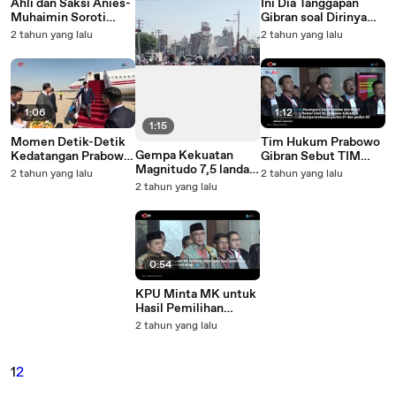
Ahli dan Saksi Anies-
Ini Dia Tanggapan
Muhaimin Soroti
Gibran soal Dirinya
Proses Pencalonan
Dibandingkan dengan
2 tahun yang lalu
2 tahun yang lalu
Gibran dan Pengaruh
Sopir Truk Tol Halim
Bansos
1:06
1:12
1:15
Momen Detik-Detik
Tim Hukum Prabowo
Gempa Kekuatan
Kedatangan Prabowo
Gibran Sebut TIM
Magnitudo 7,5 landa
di Beijing China,
Hukum 01 dan 02
2 tahun yang lalu
2 tahun yang lalu
Taiwan
Disambut Hormat
Salah Kamar
2 tahun yang lalu
0:54
KPU Minta MK untuk
Hasil Pemilihan
Umum Nasional Tetap
2 tahun yang lalu
Berlaku
1
2