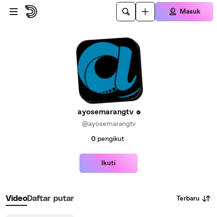
Lewatkan ke konten utama
Masuk
ayosemarangtv
@ayosemarangtv
0
pengikut
Ikuti
Terbaru
Video
Daftar putar