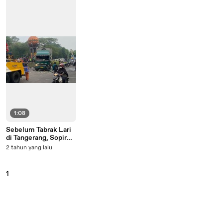
1:08
Sebelum Tabrak Lari
di Tangerang, Sopir
Truk Sudah Ugal-
2 tahun yang lalu
ugalan Sejak di
Bekasi, Netizen Polisi
Ngapain Aja
1