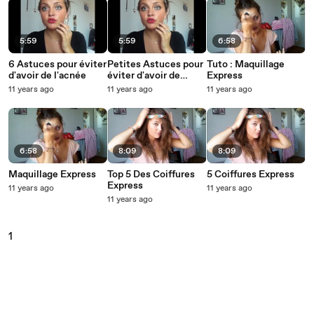
5:59
5:59
6:58
6 Astuces pour éviter
Petites Astuces pour
Tuto : Maquillage
d'avoir de l'acnée
éviter d'avoir de
Express
l'acnée
11 years ago
11 years ago
11 years ago
6:58
8:09
8:09
Maquillage Express
Top 5 Des Coiffures
5 Coiffures Express
Express
11 years ago
11 years ago
11 years ago
1