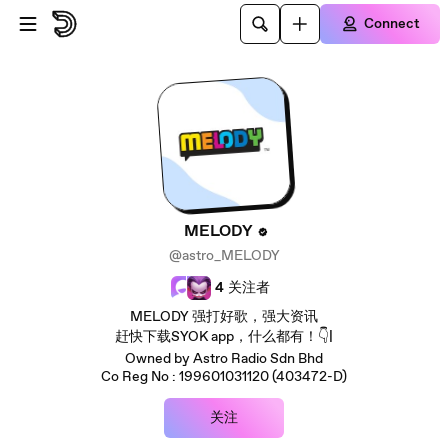
Skip to main content
Connect
MELODY
@astro_MELODY
4
关注者
MELODY 强打好歌，强大资讯
赶快下载SYOK app，什么都有！👇|
Owned by Astro Radio Sdn Bhd
Co Reg No : 199601031120 (403472-D)
关注