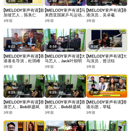
2:56
2:49
2:37
【MELODY掌声有请】新
【MELODY掌声有请】马
【MELODY掌声有请】香
加坡艺人，陈奂仁
来西亚国家乒乓运动
港演员，吴卓羲
员，何盈
3年前
3年前
3年前
8:22
6:58
8:28
【MELODY掌声有请】香
【MELODY掌声有请】大
【MELODY掌声有请】大
港著名导演，杜琪峰
马艺人，Jack叶朝明
马演员，曾洁钰
3年前
3年前
3年前
8:29
8:29
7:47
【MELODY掌声有请】香
【MELODY掌声有请】香
【MELODY掌声有请】香
港艺人，Bob林盛斌
港艺人，Bob林盛斌
港乐团，草蜢
3年前
3年前
3年前