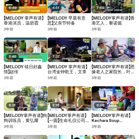
6:49
4:51
7:50
【MELODY 掌声有请】
【MELODY 早晨有意
【MELODY掌声有请】香
香港演员，温碧霞
思】父亲节特备
港艺人，黎诺懿
3年前
3年前
3年前
5:46
7:37
7:47
【MELODY 镁日好鑫
【MELODY 掌声有请】
【MELODY掌声有请】恩
情】赵传
台湾金钟歌王，文章
缘老人之家院长，叶伟
伦
3年前
3年前
3年前
8:31
8:16
6:08
【MELODY掌声有请】狗
【MELODY掌声有请】
【MELODY掌声有请】
狗训练员，黄弘耀
【一圆】生命礼仪公司创
Kechara Soup
办人，陈勇丰
Kitchen负责人，
3年前
3年前
3年前
Justin Cheah