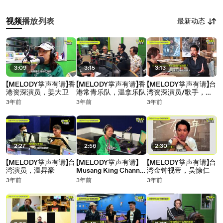
最新动态
视频
播放列表
3:09
3:15
3:13
【MELODY掌声有请】香
【MELODY掌声有请】香
【MELODY掌声有请】台
港资深演员，姜大卫
港常青乐队，温拿乐队
湾资深演员/歌手，费
翔
3年前
3年前
3年前
2:27
2:56
2:30
【MELODY掌声有请】台
【MELODY掌声有请】
【MELODY掌声有请】台
湾演员，温昇豪
Musang King Channel
湾金钟视帝，吴慷仁
主理人-Bernard邱文博
3年前
3年前
3年前
和Jym庄靖毅