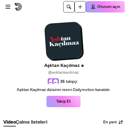
Ana içeriğe atla
Oturum açın
Aşktan Kaçılmaz
@asktankacilmaz
35
takipçi
Aşktan Kaçılmaz dizisinin resmi Dailymotion kanalıdır.
Takip Et
En yeni
Video
Çalma listeleri