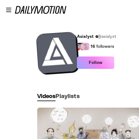
Skip to main content
Asialyst
@asialyst
16
followers
Follow
Videos
Playlists