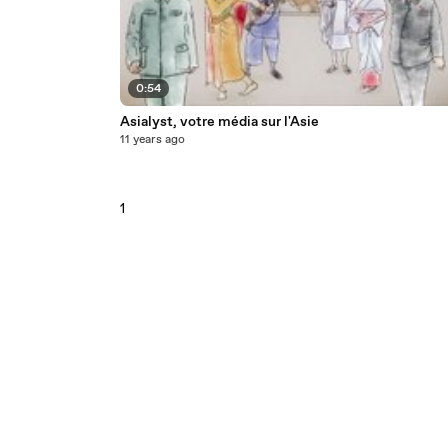
0:54
Asialyst, votre média sur l'Asie
11 years ago
1