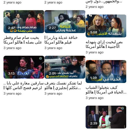
والجمهور...دول ناس
صحتك كويسة | الزعيم
الجوازة
2 years ago
2 years ago
حلوة أوي
2 years ago
2:47
2:27
5:58
خناقة عديلة وباربرا |
بخيت صام صام وفطر
بص لبخيت إزاي بتبهدله
فيلم هاللو امريكا
على بصله | هاللو أمريكا
الأجنبية | هاللو أمريكا
3 years ago
3 years ago
3 years ago
3:13
2:01
1:39
لما تفتكر نفسك بتعرف
سارقين مغارة علي بابا ..
كيف بتخيلوا الشباب
تتكلم إنجليزي | هاللو
الزعيم فضح الناس كلها |
الحياة في أمريكا | هاللو
أمريكا
الزعيم
3 years ago
3 years ago
أمريكا
3 years ago
2:39