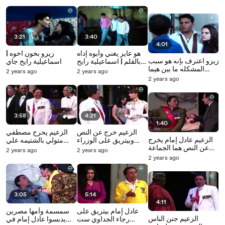
3:21
3:40
4:01
هو عايز يغني وأبوه إداه
زيزو بخون اخوه |
زيزو اعترف بإنه هو سبب
بالقلم | اسماعيلية رايح
اسماعيلية رايح جاي
المشكله ما بين هيما
جاي
2 years ago
2 years ago
وسلوى | اسماعيلية رايح
2 years ago
جاي
3:58
4:21
1:40
الزعيم خرج عن النص
الزعيم يحرج مصطفي
الزعيم عادل إمام يخرج
وبيتريق على الوزراء
متولي بالشتيمه علي
عن النص هما الجماعة
الوزير لازم يكون بكرش
المسرح | الزعيم
2 years ago
2 years ago
راحوا فين ؟؟ يا ماما !! |
2 years ago
مسرحية الزعيم
3:05
5:14
4:11
عادل إمام بيتريق على
سمسمة وأمها مصرين
الزعيم جنن الناس
رجاء الجداوي ست
يدبسوا عادل إمام في