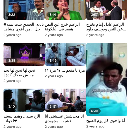
3:22
3:14
3:57
الزعيم عادل إمام يخرج
الزعيم خرج عن النص
#نادية_الجندي ست بمية
عن النص ويوسف داود
هقعد في البلكونة
راجل .. من أقوى مشاهد
مش عارف يكمل
فيلم
2 years ago
2 years ago
2 years ago
المسرحية | مسرحية
#48_ساعة_في_اسرائ
الزعيم
يل
3:38
3:49
17 مرة يا منعم ... 17 مرة
نحن لها نحن لها بجد
مفيش ضحك كدة |
2 years ago
مسرحية الزعيم
2 years ago
3:10
3:17
0:38
أنا محدشش غششني أنا
الأخ سند .. وهيما بيسند
أنا واخوي كل يوم الصبح
غشيت بمجهودي
اخواته❤
2 years ago
2 years ago
2 years ago