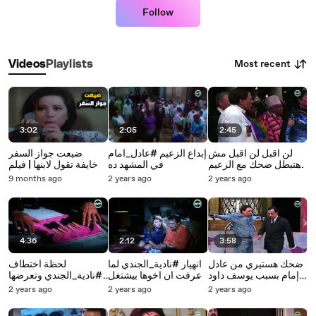
Follow
Most recent
Videos
Playlists
3:02
2:05
2:45
لن اقبل لن اقبل مش
إبداع الزعيم #عادل_امام
ضيعت جواز السفر
هتبطل ضحك مع الزعيم
في المشهد ده
وخايفة تقول لابنها | فيلم
عادل إمام | مسرحية
ارض الاحلام
9 months ago
2 years ago
2 years ago
الزعيم
4:36
2:12
3:58
ضحك هستيري من عادل
انهيار #نادية_الجندي لما
لحظة اختطاف
إمام بسبب يوسف داود
عرفت ان اخوها بيشتغل
#نادية_الجندي وتعرضها
علي المسرح.. الراجل ده
مع المخابرات
للتعذيب
2 years ago
2 years ago
2 years ago
عبيط جداً | مسرحية
الزعيم