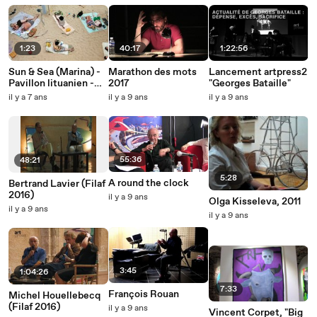
1:23
40:17
1:22:56
Sun & Sea (Marina) -
Marathon des mots
Lancement artpress2
Pavillon lituanien -
2017
"Georges Bataille"
Biennale de Venise
il y a 7 ans
il y a 9 ans
il y a 9 ans
2019 - extrait 1
55:36
48:21
5:28
A round the clock
Bertrand Lavier (Filaf
2016)
il y a 9 ans
Olga Kisseleva, 2011
il y a 9 ans
il y a 9 ans
3:45
1:04:26
7:33
François Rouan
Michel Houellebecq
(Filaf 2016)
il y a 9 ans
Vincent Corpet, "Big