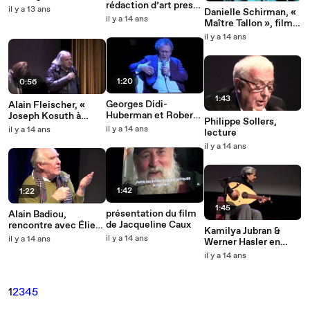
rédaction d’art press
il y a 13 ans
Danielle Schirman, «
et son public
il y a 14 ans
Maître Tallon », film
15’
il y a 14 ans
1:20
0:56
1:43
Georges Didi-
Alain Fleischer, «
Huberman et Robert
Joseph Kosuth à
Philippe Sollers,
Storr - Rencontre
Rome »
il y a 14 ans
il y a 14 ans
lecture
animée par Catherine
il y a 14 ans
Millet
1:42
1:22
1:45
présentation du film
Alain Badiou,
de Jacqueline Caux
rencontre avec Élie
Kamilya Jubran &
During et Jacques
il y a 14 ans
il y a 14 ans
Werner Hasler en
Henric
concert
il y a 14 ans
1
2
3
4
5