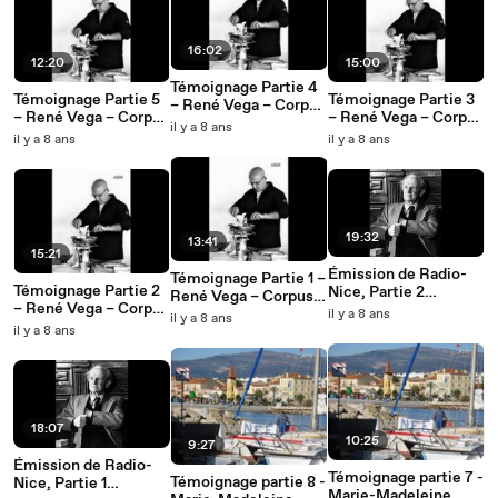
16:02
12:20
15:00
Témoignage Partie 4
Témoignage Partie 5
Témoignage Partie 3
– René Vega – Corpus
– René Vega – Corpus
– René Vega – Corpus
‘’Récit de vie’’
il y a 8 ans
‘’Récit de vie’’
‘’Récit de vie’’
il y a 8 ans
il y a 8 ans
19:32
13:41
15:21
Émission de Radio-
Témoignage Partie 1 –
Témoignage Partie 2
Nice, Partie 2
René Vega – Corpus
– René Vega – Corpus
‘’Visages et Villages’’,
‘’Récit de vie’’
il y a 8 ans
il y a 8 ans
‘’Récit de vie’’
reportage à La Croix-
il y a 8 ans
sur-Roudoule –
Fonds Francis Gag
18:07
10:25
9:27
Émission de Radio-
Témoignage partie 7 -
Témoignage partie 8 -
Nice, Partie 1
Marie-Madeleine