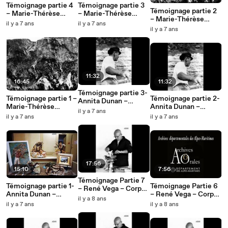
Témoignage partie 4
Témoignage partie 3
Témoignage partie 2
– Marie-Thérèse
– Marie-Thérèse
– Marie-Thérèse
Roustan – Corpus
Roustan – Corpus
il y a 7 ans
il y a 7 ans
Roustan – Corpus
‘’MIP -Grasse’’
‘’MIP -Grasse’’
il y a 7 ans
‘’MIP -Grasse’’
11:32
16:45
11:32
Témoignage partie 3-
Témoignage partie 1 –
Témoignage partie 2-
Annita Dunan –
Marie-Thérèse
Annita Dunan –
Corpus ‘’Mémoire
il y a 7 ans
Roustan – Corpus
Corpus ‘’Mémoire
il y a 7 ans
des gens de mer’’
il y a 7 ans
‘’MIP -Grasse’’
des gens de mer’’
17:56
15:10
7:56
Témoignage Partie 7
Témoignage partie 1-
Témoignage Partie 6
– René Vega – Corpus
Annita Dunan –
– René Vega – Corpus
‘’Récit de vie’’
il y a 8 ans
Corpus ‘’Mémoire
‘’Récit de vie’’
il y a 7 ans
il y a 8 ans
des gens de mer’’