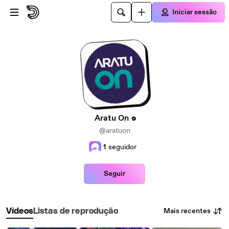
Avançar para o conteúdo principal
Iniciar sessão
Aratu On
@aratuon
1
seguidor
Seguir
Mais recentes
Vídeos
Listas de reprodução