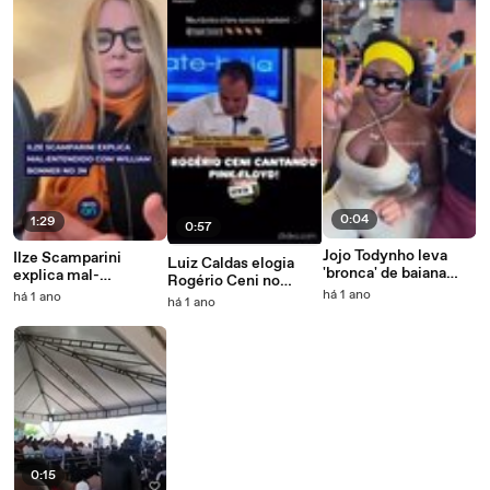
0:04
1:29
0:57
Jojo Todynho leva
Ilze Scamparini
Luiz Caldas elogia
'bronca' de baiana
explica mal-
Rogério Ceni no
após fazer 'sinal de
entendido com
há 1 ano
há 1 ano
violão: 'Fera na
há 1 ano
facção'
William Bonner no JN
música também'
0:15