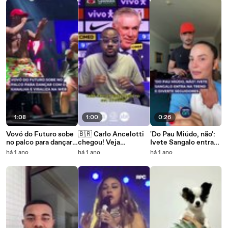
1:08
1:00
0:26
Vovó do Futuro sobe
🇧🇷 Carlo Ancelotti
'Do Pau Miúdo, não':
no palco para dançar
chegou! Veja
Ivete Sangalo entra
com O Kanalha e
detalhes da primeira
na trend e diverte
há 1 ano
há 1 ano
há 1 ano
viraliza na web
convocação do
seguidores
técnico italiano