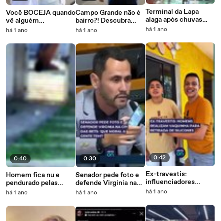
Terminal da Lapa
Você BOCEJA quando
Campo Grande não é
alaga após chuvas
vê alguém
bairro?! Descubra
atingirem Salvador
BOCEJANDO? A
locais de Salvador
há 1 ano
há 1 ano
há 1 ano
ciência pode
que costumam
EXPLICAR isso
confundir os
soteropolitanos
0:42
0:40
0:30
Ex-travestis:
Homem fica nu e
Senador pede foto e
influenciadores
pendurado pelas
defende Virginia na
realizam vaquinha
calças após tentar
CPI das Bets: 'Que
há 1 ano
há 1 ano
há 1 ano
para retirada de
invadir condomínio
moral a gente tem?'
silicones