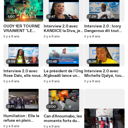
1:00
9:47
7:29
OUDY 1ER TOURNE
Interview 2.0 avec
Interview 2.0 : Ivory
VRAIMENT "LE
KANDICE la Diva, je
Dangerous dit tout...
KABATO"
dois mériter la
il y a 9 ans
il y a 9 ans
il y a 9 ans
couronne
9:59
10:48
6:36
Interview 2.0 avec
Le président de l'Ong
Interview 2.0 avec
Rose Dalo, elle nous
N'gboadô lance un
Michelle Djalyé, tout
dit tout...
méssage au monde
sur l'artiste
il y a 9 ans
il y a 9 ans
il y a 9 ans
2:11
3:00
Humiliation : Elle le
Can d'Anoumabo, les
refuse en plein
moments forts du
publique...
match de l'ouverture
il y a 9 ans
il y a 9 ans