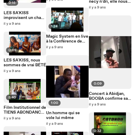
necy n'dri, elle nous
0:16
promotion du textile
parle de "Célibattante
il y a 9 ans
Africain
"
LES SA'KISS
improvisent un chant
sur Anoumabo
il y a 9 ans
1:24
Magic System en live
à la Conférence de
presse Magic Tour 20
il y a 9 ans
0:09
ans.
LES SA'KISS, nous
sommes de vrai BÉTÉ
il y a 9 ans
0:09
Concert à Abidjan,
5:40
BOOBA confirme sa
1:00
présence
il y a 9 ans
Film Institutionnel de
TIENS ABONDANCE
Un homme qui se
SYSTEM
vole lui même
il y a 9 ans
il y a 9 ans
0:32