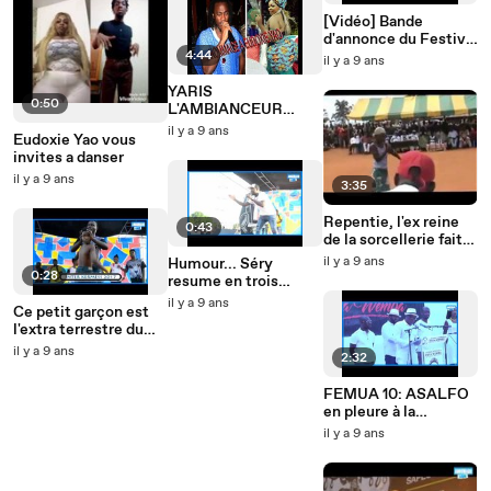
[Vidéo] Bande
d'annonce du Festival
4:44
SICA 2017
il y a 9 ans
YARIS
0:50
L'AMBIANCEUR
CHANTE POUR
il y a 9 ans
Eudoxie Yao vous
EUDOXIE YAO
invites a danser
il y a 9 ans
3:35
Repentie, l'ex reine
0:43
de la sorcellerie fait
des révélations
il y a 9 ans
Humour... Séry
choquante!
0:28
resume en trois
lignes la guerre de
il y a 9 ans
Ce petit garçon est
2002
l'extra terrestre du
coupé décalé
il y a 9 ans
2:32
FEMUA 10: ASALFO
en pleure à la
cérémonie d'
il y a 9 ans
hommage de PAPA
WEMBA