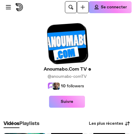
Passer au contenu principal
Se connecter
Anoumabo.Com TV
@anoumabo-comTV
10
followers
Suivre
Les plus récentes
Vidéos
Playlists