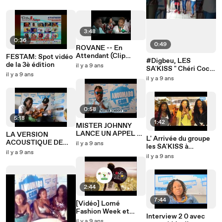
3:48
0:36
0:49
ROVANE -- En
Attendant (Clip
FESTAM: Spot vidéo
#Digbeu, LES
Officiel)
de la 3è édition
il y a 9 ans
SA'KISS " Chéri Coco,
il y a 9 ans
vient on va aller
il y a 9 ans
manger "
0:58
5:18
1:42
MISTER JOHNNY
LANCE UN APPEL A
LA VERSION
L' Arrivée du groupe
TOUT LES
ACOUSTIQUE DE
il y a 9 ans
les SA'KISS à
MELOMANE
AHOVI KELEJE DE
il y a 9 ans
l’aéroport d'Abidjan
il y a 9 ans
YARIS MISTER
KOFFI
2:44
7:44
[Vidéo] Lomé
Fashion Week et
Interview 2 0 avec
l'AGOA pour la
il y a 9 ans