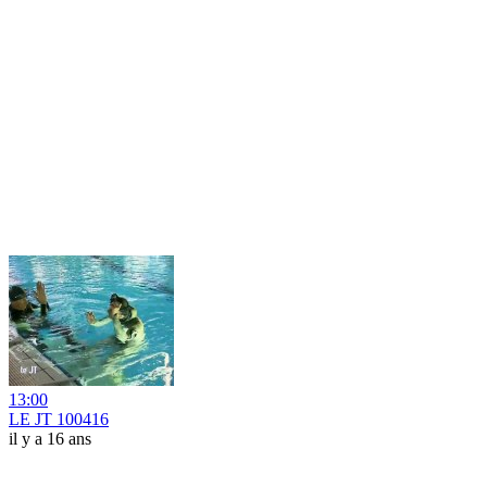
13:00
LE JT 100416
il y a 16 ans