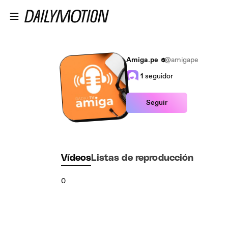
Saltar al contenido principal
Amiga.pe
@amigape
1
seguidor
Seguir
Vídeos
Listas de reproducción
0