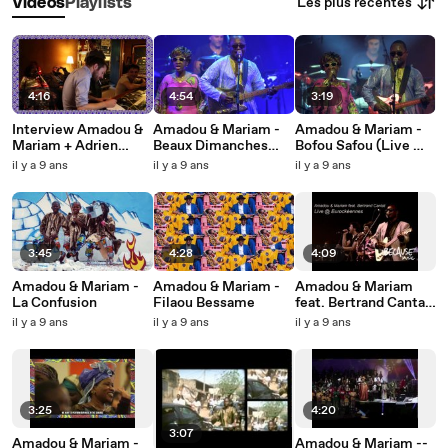
Les plus récentes
Vidéos
Playlists
4:16
4:54
3:19
Interview Amadou &
Amadou & Mariam -
Amadou & Mariam -
Mariam + Adrien
Beaux Dimanches
Bofou Safou (Live @
Durand - ‘La
(Live @ La Cigale -
La Cigale -
il y a 9 ans
il y a 9 ans
il y a 9 ans
Confusion’
08_09_2017)
08_09_2017)
3:45
4:28
4:09
Amadou & Mariam -
Amadou & Mariam -
Amadou & Mariam
La Confusion
Filaou Bessame
feat. Bertrand Cantat
-- Africa mon Afrique
il y a 9 ans
il y a 9 ans
il y a 9 ans
-- Live @
Eurockéennes
3:25
4:20
3:07
Amadou & Mariam -
Amadou & Mariam --