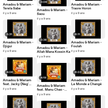
3:09
Amadou & Mariam -
Amadou & Mariam -
Terela Sabe
Traore Horon
Amadou & Mariam -
il y a 9 ans
il y a 9 ans
Saou
il y a 9 ans
5:31
6:11
3:38
Amadou & Mariam -
Amadou & Mariam -
Djigui
Foulah
Amadou & Mariam -
il y a 9 ans
il y a 9 ans
Allah Mana Kossin Ka
il y a 9 ans
4:06
6:03
4:19
Amadou & Mariam
Amadou & Mariam -
feat. Jacky (Neg'
Le Monde a Changé
Amadou & Mariam
Marrons) & Mokobe
il y a 9 ans
il y a 9 ans
feat. Manu Chao -
(113) - La Triste
Senegal Fast Food
il y a 9 ans
Réalité feat. Jacky
(Neg' Ma