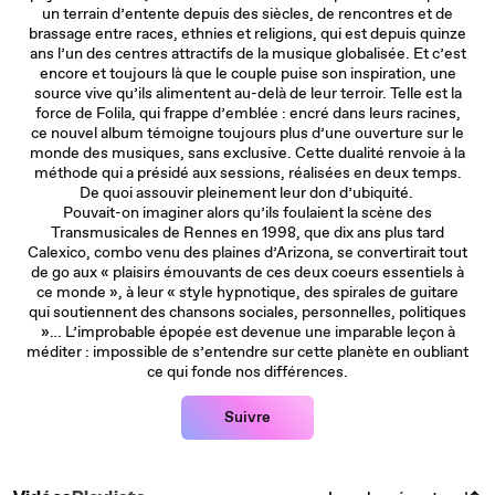
un terrain d’entente depuis des siècles, de rencontres et de
brassage entre races, ethnies et religions, qui est depuis quinze
ans l’un des centres attractifs de la musique globalisée. Et c’est
encore et toujours là que le couple puise son inspiration, une
source vive qu’ils alimentent au-delà de leur terroir. Telle est la
force de Folila, qui frappe d’emblée : encré dans leurs racines,
ce nouvel album témoigne toujours plus d’une ouverture sur le
monde des musiques, sans exclusive. Cette dualité renvoie à la
méthode qui a présidé aux sessions, réalisées en deux temps.
De quoi assouvir pleinement leur don d’ubiquité.
Pouvait-on imaginer alors qu’ils foulaient la scène des
Transmusicales de Rennes en 1998, que dix ans plus tard
Calexico, combo venu des plaines d’Arizona, se convertirait tout
de go aux « plaisirs émouvants de ces deux coeurs essentiels à
ce monde », à leur « style hypnotique, des spirales de guitare
qui soutiennent des chansons sociales, personnelles, politiques
»… L’improbable épopée est devenue une imparable leçon à
méditer : impossible de s’entendre sur cette planète en oubliant
ce qui fonde nos différences.
Suivre