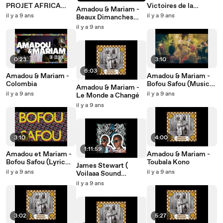
PROJET AFRICA
Victoires de la
Amadou & Mariam -
MON AFRIQUE -
Musique (Behind The
il y a 9 ans
il y a 9 ans
Beaux Dimanches
Présentation au
Scenes)
[Dimanche à Bamako]
il y a 9 ans
Centre Curial
(Clip Officiel)
0:23
3:10
6:03
Amadou & Mariam -
Amadou & Mariam -
Colombia
Bofou Safou (Music
Amadou & Mariam -
Video)
il y a 9 ans
il y a 9 ans
Le Monde a Changé
il y a 9 ans
3:10
4:00
1:11:59
Amadou et Mariam -
Amadou & Mariam -
Bofou Safou (Lyric
Toubala Kono
James Stewart (
Video)
il y a 9 ans
il y a 9 ans
Voilaaa Sound
System) & Amadou &
il y a 9 ans
Mariam present : the
'Bofou Safou' mixtape
3:02
5:27