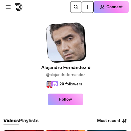
Skip to main content
Connect
Alejandro Fernández
@alejandrofernandez
28
followers
Follow
Most recent
Videos
Playlists