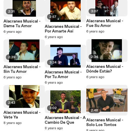
3:07
2:31
2:57
Alacranes Musical -
Alacranes Musical -
Fue Su Amor
Dame Tu Amor
Alacranes Musical -
Por Amarte Así
6 years ago
6 years ago
6 years ago
2:34
2:39
3:24
Alacranes Musical -
Alacranes Musical -
Dónde Estás?
Sin Tu Amor
Alacranes Musical -
Por Tu Amor
6 years ago
6 years ago
6 years ago
2:43
3:02
2:48
Alacranes Musical -
Vete Ya
Alacranes Musical - A
Alacranes Musical -
Cambio De Que
8 years ago
Solo Los Tontos
8 years ago
8 years ago