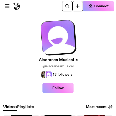
Skip to main content
Connect
Alacranes Musical
@alacranesmusical
13
followers
Follow
Most recent
Videos
Playlists