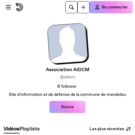
Passer au contenu principal
Se connecter
Association AIDCM
@aidcm
0
follower
Site d'information et de défense de la commune de mandelieu
Suivre
Les plus récentes
Vidéos
Playlists