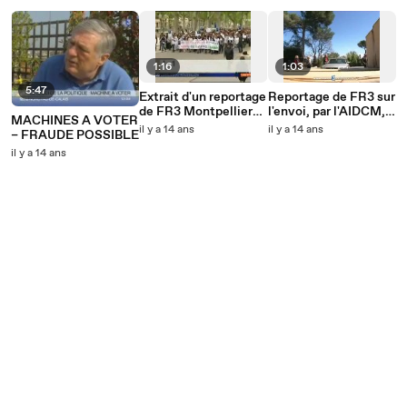
1:16
1:03
5:47
Extrait d'un reportage
Reportage de FR3 sur
de FR3 Montpellier
l'envoi, par l'AIDCM,
MACHINES A VOTER
sur les machines à
d'une pétition contre
il y a 14 ans
il y a 14 ans
– FRAUDE POSSIBLE
voter
l'usage des machines
il y a 14 ans
à voter, le 20 avril
2012